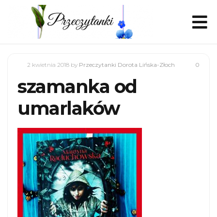
2 kwietnia 2018
by
Przeczytanki Dorota Lińska-Złoch
0
szamanka od
umarlaków