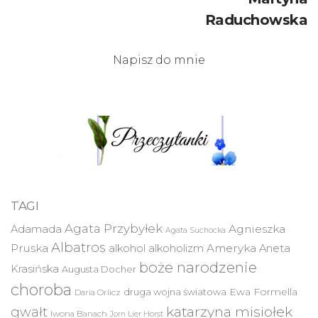
Raduchowska
Napisz do mnie
TAGI
Agata Przybyłek
Agnieszka
Adamada
Agata Suchocka
Albatros
Pruska
Ameryka
alkohol
alkoholizm
Aneta
boże narodzenie
Krasińska
Augusta Docher
choroba
druga wojna światowa
Ewa Formella
Daria Orlicz
katarzyna misiołek
gwałt
Iwona Banach
Jorn Lier Horst