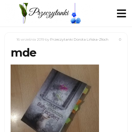
16 września 2019
by
Przeczytanki Dorota Lińska-Złoch
0
mde