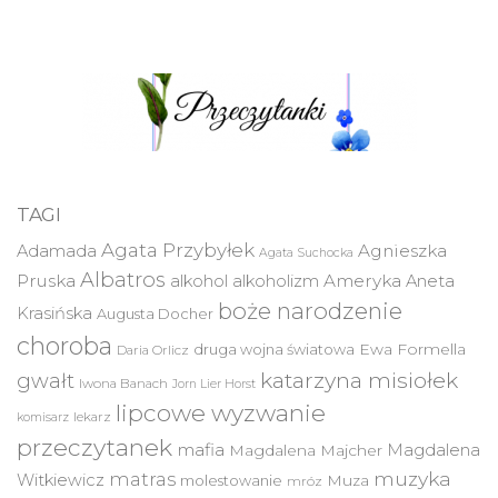
TAGI
Agata Przybyłek
Agnieszka
Adamada
Agata Suchocka
Albatros
Pruska
Ameryka
alkohol
alkoholizm
Aneta
boże narodzenie
Krasińska
Augusta Docher
choroba
druga wojna światowa
Ewa Formella
Daria Orlicz
katarzyna misiołek
gwałt
Iwona Banach
Jorn Lier Horst
lipcowe wyzwanie
lekarz
komisarz
przeczytanek
mafia
Magdalena
Magdalena Majcher
muzyka
matras
Witkiewicz
molestowanie
Muza
mróz