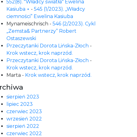
552(8). "Władcy światła" Ewelina
Kasiuba ⋆
-
545 (1/2023). „Władcy
ciemności” Ewelina Kasiuba
Mynameischrisch
-
546 (2/2023). Cykl
„Zemsta& Partnerzy” Robert
Ostaszewski
Przeczytanki Dorota Lińska-Złoch
-
Krok wstecz, krok naprzód.
Przeczytanki Dorota Lińska-Złoch
-
Krok wstecz, krok naprzód.
Marta
-
Krok wstecz, krok naprzód.
rchiwa
sierpień 2023
lipiec 2023
czerwiec 2023
wrzesień 2022
sierpień 2022
czerwiec 2022