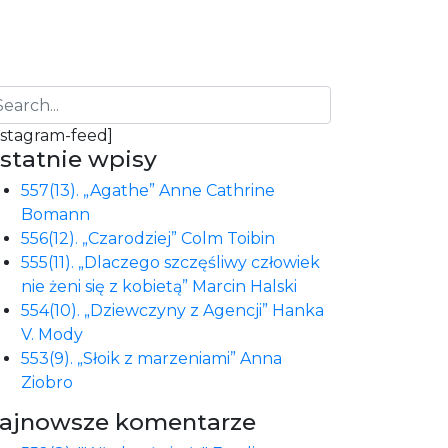
nstagram-feed]
statnie wpisy
557(13). „Agathe” Anne Cathrine
Bomann
556(12). „Czarodziej” Colm Toibin
555(11). „Dlaczego szczęśliwy człowiek
nie żeni się z kobietą” Marcin Halski
554(10). „Dziewczyny z Agencji” Hanka
V. Mody
553(9). „Słoik z marzeniami” Anna
Ziobro
ajnowsze komentarze