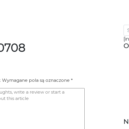
[i
0708
O
.
Wymagane pola są oznaczone
*
N