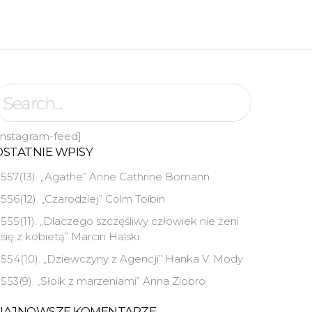
instagram-feed]
OSTATNIE WPISY
557(13). „Agathe” Anne Cathrine Bomann
556(12). „Czarodziej” Colm Toibin
555(11). „Dlaczego szczęśliwy człowiek nie żeni
się z kobietą” Marcin Halski
554(10). „Dziewczyny z Agencji” Hanka V. Mody
553(9). „Słoik z marzeniami” Anna Ziobro
NAJNOWSZE KOMENTARZE