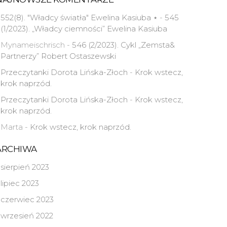
552(8). "Władcy światła" Ewelina Kasiuba ⋆
-
545
(1/2023). „Władcy ciemności” Ewelina Kasiuba
Mynameischrisch
-
546 (2/2023). Cykl „Zemsta&
Partnerzy” Robert Ostaszewski
Przeczytanki Dorota Lińska-Złoch
-
Krok wstecz,
krok naprzód.
Przeczytanki Dorota Lińska-Złoch
-
Krok wstecz,
krok naprzód.
Marta
-
Krok wstecz, krok naprzód.
ARCHIWA
sierpień 2023
lipiec 2023
czerwiec 2023
wrzesień 2022