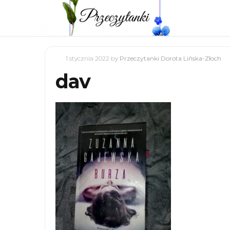
1 stycznia 2022
by
Przeczytanki Dorota Lińska-Złoch
dav