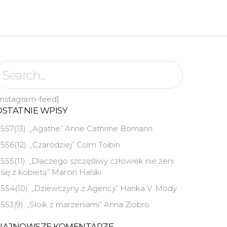
instagram-feed]
OSTATNIE WPISY
557(13). „Agathe” Anne Cathrine Bomann
556(12). „Czarodziej” Colm Toibin
555(11). „Dlaczego szczęśliwy człowiek nie żeni
się z kobietą” Marcin Halski
554(10). „Dziewczyny z Agencji” Hanka V. Mody
553(9). „Słoik z marzeniami” Anna Ziobro
NAJNOWSZE KOMENTARZE