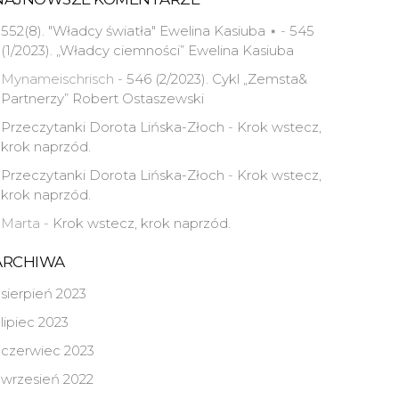
552(8). "Władcy światła" Ewelina Kasiuba ⋆
-
545
(1/2023). „Władcy ciemności” Ewelina Kasiuba
Mynameischrisch
-
546 (2/2023). Cykl „Zemsta&
Partnerzy” Robert Ostaszewski
Przeczytanki Dorota Lińska-Złoch
-
Krok wstecz,
krok naprzód.
Przeczytanki Dorota Lińska-Złoch
-
Krok wstecz,
krok naprzód.
Marta
-
Krok wstecz, krok naprzód.
ARCHIWA
sierpień 2023
lipiec 2023
czerwiec 2023
wrzesień 2022