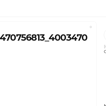
0
9470756813_4003470
[