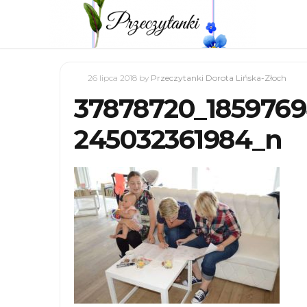
26 lipca 2018
by
Przeczytanki Dorota Lińska-Złoch
37878720_185976
245032361984_n