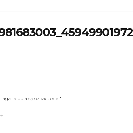
981683003_4594990197
agane pola są oznaczone
*