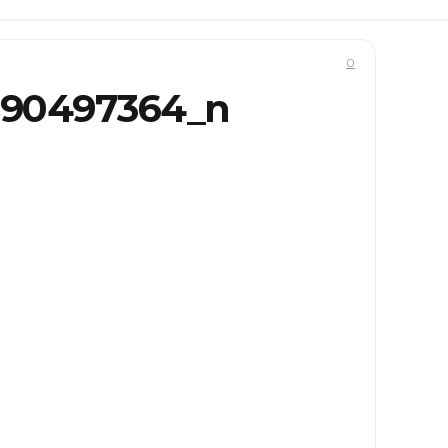
0
290497364_n