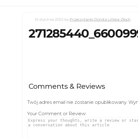
14 stycznia 2022
by
Przeczytanki Dorota Lińska-Złoch
271285440_660099
Comments & Reviews
Twój adres email nie zostanie opublikowany.
Wym
Your Comment or Review: