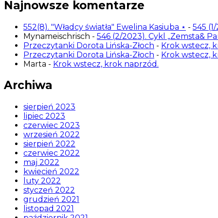
Najnowsze komentarze
552(8). "Władcy światła" Ewelina Kasiuba ⋆
-
545 (1
Mynameischrisch
-
546 (2/2023). Cykl „Zemsta& P
Przeczytanki Dorota Lińska-Złoch
-
Krok wstecz, k
Przeczytanki Dorota Lińska-Złoch
-
Krok wstecz, k
Marta
-
Krok wstecz, krok naprzód.
Archiwa
sierpień 2023
lipiec 2023
czerwiec 2023
wrzesień 2022
sierpień 2022
czerwiec 2022
maj 2022
kwiecień 2022
luty 2022
styczeń 2022
grudzień 2021
listopad 2021
październik 2021