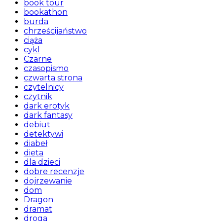
book tour
bookathon
burda
chrześcijaństwo
ciąża
cykl
Czarne
czasopismo
czwarta strona
czytelnicy
czytnik
dark erotyk
dark fantasy
debiut
detektywi
diabeł
dieta
dla dzieci
dobre recenzje
dojrzewanie
dom
Dragon
dramat
droga