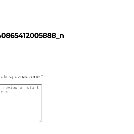
40865412005888_n
la są oznaczone
*