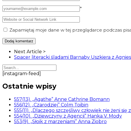
*
Zapamiętaj moje dane w tej przeglądarce podczas pisa
Article
Next Article >
Navigation
Spacer literacki śladami Barnaby Uszkiera z Agnie
[instagram-feed]
Ostatnie wpisy
557(13). „Agathe” Anne Cathrine Bomann
556(12). „Czarodziej” Colm Toibin
555(11). „Dlaczego szczęśliwy człowiek nie żeni się 
554(10). „Dziewczyny z Agencji” Hanka V. Mody
553(9). „Słoik z marzeniami” Anna Ziobro