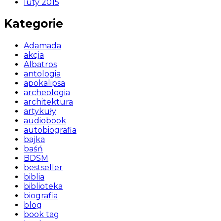
luty 2015
Kategorie
Adamada
akcja
Albatros
antologia
apokalipsa
archeologia
architektura
artykuły
audiobook
autobiografia
bajka
baśń
BDSM
bestseller
biblia
biblioteka
biografia
blog
book tag