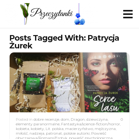
Posts Tagged With: Patrycja
Żurek
Posted in
dobre recenzje
,
dom
,
Dragon
,
dziewczyna
,
0
elementy paranormalne
,
Fantastyka/science-fiction/horror
,
kobieta
,
kobiety
,
Lit. polska
,
macierzyństwo
,
mężczyzna
,
miłość
,
nadzieja
,
patronat
,
polskie autorki
,
Powieść
obyczajowa/Romans/Erotyk
,
powieść psychologiczna
,