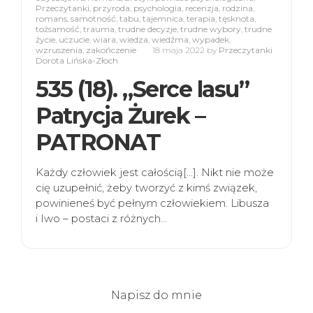
Przeczytanki
,
przyroda
,
psychologia
,
recenzja
,
rodzina
,
romans
,
samotność
,
tabu
,
tajemnica
,
terapia
,
tęsknota
,
tożsamość
,
trauma
,
trudne decyzje
,
trudne wybory
,
trudne
życie
,
uczucie
,
wiara
,
wiedza
,
wiedźma
,
wypadek
,
wzruszenia
,
zakończenie
18 maja 2022
by
Przeczytanki
Dorota Lińska-Złoch
535 (18). „Serce lasu”
Patrycja Żurek –
PATRONAT
Każdy człowiek jest całością[…]. Nikt nie może
cię uzupełnić, żeby tworzyć z kimś związek,
powinieneś być pełnym człowiekiem. Libusza
i Iwo – postaci z różnych…
Napisz do mnie