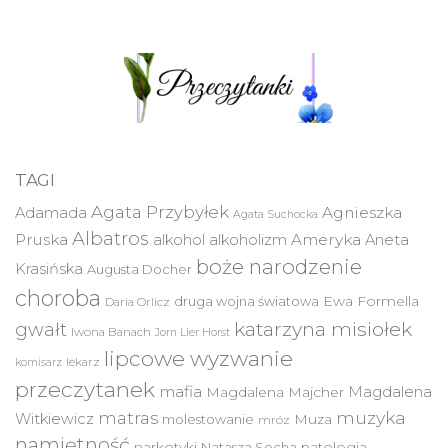
TAGI
Agata Przybyłek
Agnieszka
Adamada
Agata Suchocka
Albatros
Pruska
Ameryka
alkohol
alkoholizm
Aneta
boże narodzenie
Krasińska
Augusta Docher
choroba
druga wojna światowa
Ewa Formella
Daria Orlicz
katarzyna misiołek
gwałt
Iwona Banach
Jorn Lier Horst
lipcowe wyzwanie
lekarz
komisarz
przeczytanek
mafia
Magdalena
Magdalena Majcher
muzyka
matras
Witkiewicz
molestowanie
Muza
mróz
namiętność
narkotyki
Natasza Socha
patologia