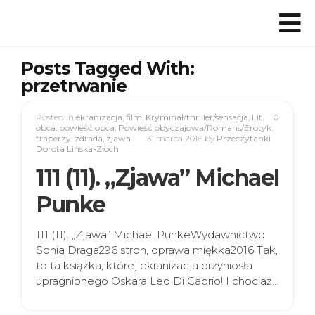
Posts Tagged With:
przetrwanie
Posted in
ekranizacja
,
film
,
Kryminał/thriller/sensacja
,
Lit.
0
obca
,
powieść obca
,
Powieść obyczajowa/Romans/Erotyk
,
traperzy
,
zdrada
,
zjawa
31 marca 2016
by
Przeczytanki
Dorota Lińska-Złoch
111 (11). „Zjawa” Michael
Punke
111 (11). „Zjawa” Michael PunkeWydawnictwo
Sonia Draga296 stron, oprawa miękka2016 Tak,
to ta książka, której ekranizacja przyniosła
upragnionego Oskara Leo Di Caprio! I chociaż…