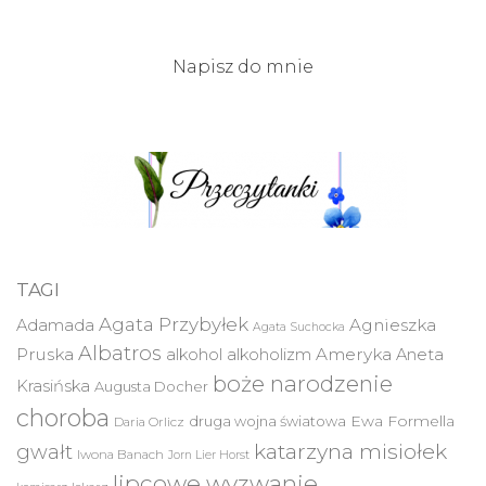
Napisz do mnie
TAGI
Agata Przybyłek
Agnieszka
Adamada
Agata Suchocka
Albatros
Pruska
Ameryka
alkohol
alkoholizm
Aneta
boże narodzenie
Krasińska
Augusta Docher
choroba
druga wojna światowa
Ewa Formella
Daria Orlicz
katarzyna misiołek
gwałt
Iwona Banach
Jorn Lier Horst
lipcowe wyzwanie