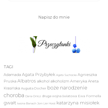
Napisz do mnie
TAGI
Agata Przybyłek
Agnieszka
Adamada
Agata Suchocka
Albatros
Pruska
Ameryka
alkohol
alkoholizm
Aneta
boże narodzenie
Krasińska
Augusta Docher
choroba
druga wojna światowa
Ewa Formella
Daria Orlicz
katarzyna misiołek
gwałt
Iwona Banach
Jorn Lier Horst