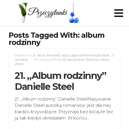
Posts Tagged With: album
rodzinny
Posted in
Lit. obca
,
Powieść obyczajowa/Romans/Erotyk
,
0
romans
16 marca 2015
by
Przeczytanki Dorota Lińska-
Złoch
21. „Album rodzinny”
Danielle Steel
21. „Album rodzinny” Danielle SteelNazywanie
Danielle Steel autorką romansów jest dla niej
bardzo krzywdzące. Przyznaję bez bicia,że też
ją tak kiedyś określałam. W końcu…