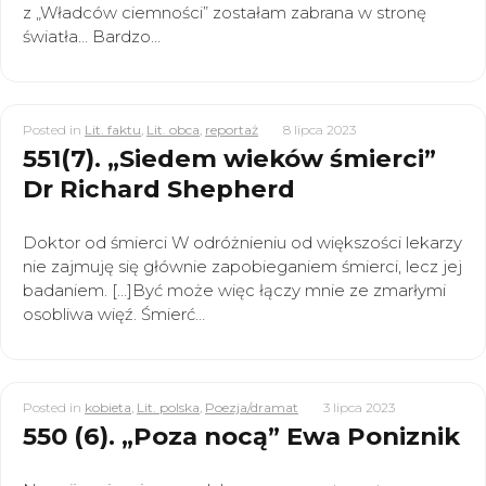
z „Władców ciemności” zostałam zabrana w stronę
światła… Bardzo…
Posted in
Lit. faktu
,
Lit. obca
,
reportaż
8 lipca 2023
551(7). „Siedem wieków śmierci”
Dr Richard Shepherd
Doktor od śmierci W odróżnieniu od większości lekarzy
nie zajmuję się głównie zapobieganiem śmierci, lecz jej
badaniem. […]Być może więc łączy mnie ze zmarłymi
osobliwa więź. Śmierć…
Posted in
kobieta
,
Lit. polska
,
Poezja/dramat
3 lipca 2023
550 (6). „Poza nocą” Ewa Poniznik