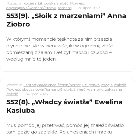
Posted in
kobieta
,
Lit. polska
,
miłość
,
Powieść
obyczajowa/Romans/Erotyk
,
romans
30 lipca 2023
553(9). „Słoik z marzeniami” Anna
Ziobro
W którymś momencie tęsknota za nim przeszła
płynnie nie tyle w nienawiść, ile w ogromną złość
pomieszaną z żalem. Deficyt miłości i czułości –
według mnie to jeden…
Posted in
Fantastyka/science-fiction/horror
,
Lit. polska
,
magia
,
miłość
,
Powieść obyczajowa/Romans/Erotyk
,
śmierć
,
wampiry
,
zakazana
miłość
24 lipca 2023
552(8). „Władcy światła” Ewelina
Kasiuba
Musi pomóc jej przetrwać, pomóc jej znaleźć światło
tam, gdzie go zabrakło. Po uniesieniach i mroku