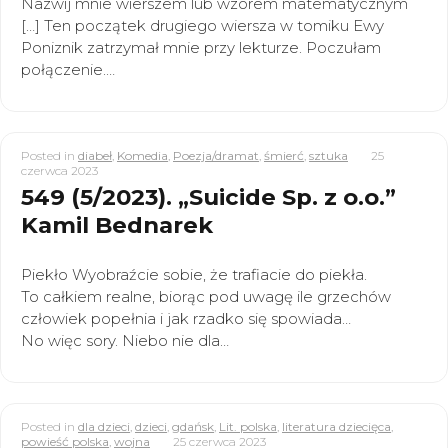
Nazwij mnie wierszem lub wzorem matematycznym
[…] Ten początek drugiego wiersza w tomiku Ewy
Poniznik zatrzymał mnie przy lekturze. Poczułam
połączenie.…
Posted in
diabeł
,
Komedia
,
Poezja/dramat
,
śmierć
,
sztuka
25
czerwca 2023
549 (5/2023). „Suicide Sp. z o.o.”
Kamil Bednarek
Piekło Wyobraźcie sobie, że trafiacie do piekła.
To całkiem realne, biorąc pod uwagę ile grzechów
człowiek popełnia i jak rzadko się spowiada…
No więc sory. Niebo nie dla…
Posted in
dla dzieci
,
dzieci
,
gdańsk
,
Lit. polska
,
literatura dziecięca
,
powieść polska
,
wojna
25 czerwca 2023