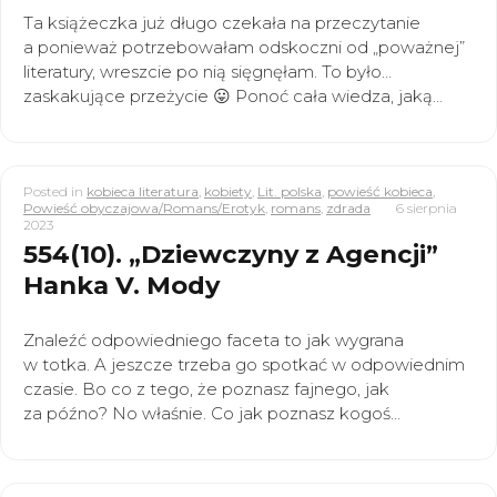
Ta książeczka już długo czekała na przeczytanie
a ponieważ potrzebowałam odskoczni od „poważnej”
literatury, wreszcie po nią sięgnęłam. To było…
zaskakujące przeżycie 😛 Ponoć cała wiedza, jaką…
Posted in
kobieca literatura
,
kobiety
,
Lit. polska
,
powieść kobieca
,
Powieść obyczajowa/Romans/Erotyk
,
romans
,
zdrada
6 sierpnia
2023
554(10). „Dziewczyny z Agencji”
Hanka V. Mody
Znaleźć odpowiedniego faceta to jak wygrana
w totka. A jeszcze trzeba go spotkać w odpowiednim
czasie. Bo co z tego, że poznasz fajnego, jak
za późno? No właśnie. Co jak poznasz kogoś…