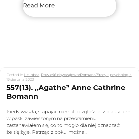
Read More
Posted in
Lit. obca
,
Powieść obyczajowa/Romans/Erotyk
,
psychologia
13 sierpnia 2023
557(13). „Agathe” Anne Cathrine
Bomann
Kiedy wyszła, stąpając niemal bezgłośnie, z parasolem
w paski zawieszonym na przedramieniu,
zastanawiałem się, co to mogło dla niej oznaczać:
że się żyje. Patrząc z boku, można…