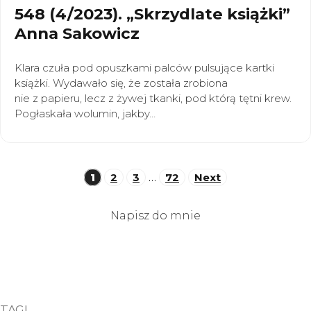
548 (4/2023). „Skrzydlate książki”
Anna Sakowicz
Klara czuła pod opuszkami palców pulsujące kartki
książki. Wydawało się, że została zrobiona
nie z papieru, lecz z żywej tkanki, pod którą tętni krew.
Pogłaskała wolumin, jakby…
Stronicowanie
1
2
3
…
72
Next
wpisów
Napisz do mnie
TAGI