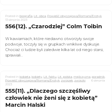
Posted in
biografia
,
Lit. obca
,
Powieść obyczajowa/Romans/Erotyk
13 sierpnia 2023
556(12). „Czarodziej” Colm Toibin
W kawiarniach, które niedawno otworzyły swoje
podwoje, toczyły się w grupkach wnikliwe dyskusje.
Chociaż ci ludzie byli zaledwie kilka lat od niego starsi,
sprawiali…
Posted in
kobieta
,
kobiety
,
Lit. faktu
,
Lit. polska
,
mężczyzna
,
poradnik
,
Powieść obyczajowa/Romans/Erotyk
,
związek
,
związki
6 sierpnia
2023
555(11). „Dlaczego szczęśliwy
człowiek nie żeni się z kobietą”
Marcin Halski