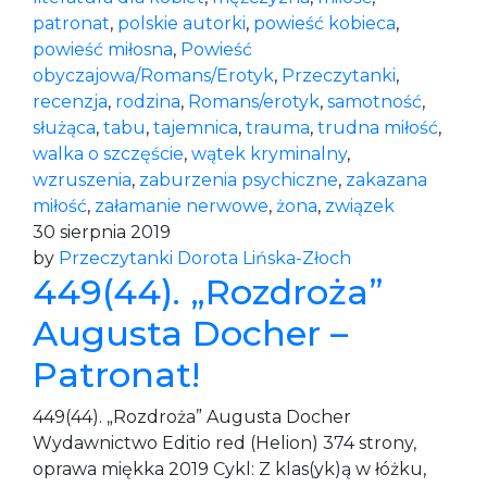
patronat
,
polskie autorki
,
powieść kobieca
,
powieść miłosna
,
Powieść
obyczajowa/Romans/Erotyk
,
Przeczytanki
,
recenzja
,
rodzina
,
Romans/erotyk
,
samotność
,
służąca
,
tabu
,
tajemnica
,
trauma
,
trudna miłość
,
walka o szczęście
,
wątek kryminalny
,
wzruszenia
,
zaburzenia psychiczne
,
zakazana
miłość
,
załamanie nerwowe
,
żona
,
związek
30 sierpnia 2019
by
Przeczytanki Dorota Lińska-Złoch
449(44). „Rozdroża”
Augusta Docher –
Patronat!
449(44). „Rozdroża” Augusta Docher
Wydawnictwo Editio red (Helion) 374 strony,
oprawa miękka 2019 Cykl: Z klas(yk)ą w łóżku,