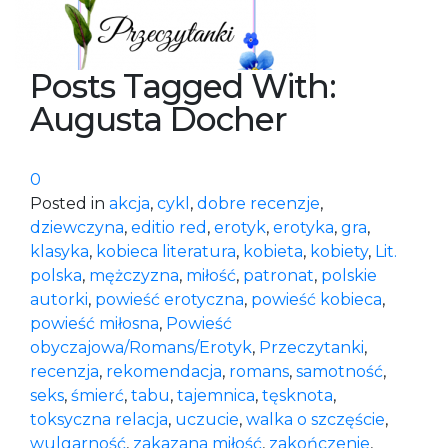
Posts Tagged With:
Augusta Docher
0
Posted in
akcja
,
cykl
,
dobre recenzje
,
dziewczyna
,
editio red
,
erotyk
,
erotyka
,
gra
,
klasyka
,
kobieca literatura
,
kobieta
,
kobiety
,
Lit.
polska
,
mężczyzna
,
miłość
,
patronat
,
polskie
autorki
,
powieść erotyczna
,
powieść kobieca
,
powieść miłosna
,
Powieść
obyczajowa/Romans/Erotyk
,
Przeczytanki
,
recenzja
,
rekomendacja
,
romans
,
samotność
,
seks
,
śmierć
,
tabu
,
tajemnica
,
tęsknota
,
toksyczna relacja
,
uczucie
,
walka o szczęście
,
wulgarność
,
zakazana miłość
,
zakończenie
,