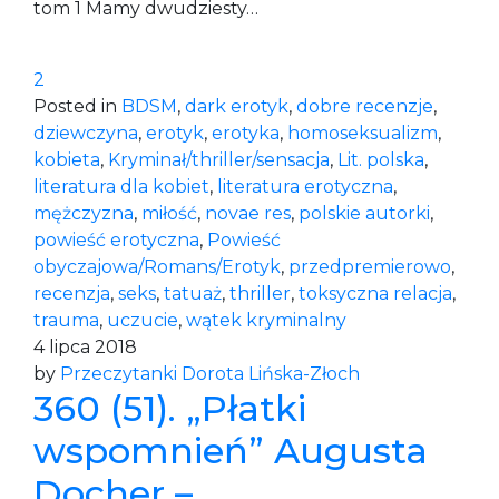
tom 1 Mamy dwudziesty…
2
Posted in
BDSM
,
dark erotyk
,
dobre recenzje
,
dziewczyna
,
erotyk
,
erotyka
,
homoseksualizm
,
kobieta
,
Kryminał/thriller/sensacja
,
Lit. polska
,
literatura dla kobiet
,
literatura erotyczna
,
mężczyzna
,
miłość
,
novae res
,
polskie autorki
,
powieść erotyczna
,
Powieść
obyczajowa/Romans/Erotyk
,
przedpremierowo
,
recenzja
,
seks
,
tatuaż
,
thriller
,
toksyczna relacja
,
trauma
,
uczucie
,
wątek kryminalny
4 lipca 2018
by
Przeczytanki Dorota Lińska-Złoch
360 (51). „Płatki
wspomnień” Augusta
Docher –