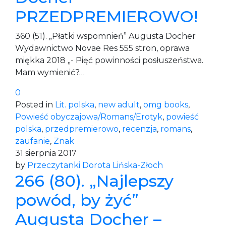
PRZEDPREMIEROWO!
360 (51). „Płatki wspomnień” Augusta Docher
Wydawnictwo Novae Res 555 stron, oprawa
miękka 2018 „- Pięć powinności posłuszeństwa.
Mam wymienić?…
0
Posted in
Lit. polska
,
new adult
,
omg books
,
Powieść obyczajowa/Romans/Erotyk
,
powieść
polska
,
przedpremierowo
,
recenzja
,
romans
,
zaufanie
,
Znak
31 sierpnia 2017
by
Przeczytanki Dorota Lińska-Złoch
266 (80). „Najlepszy
powód, by żyć”
Augusta Docher –