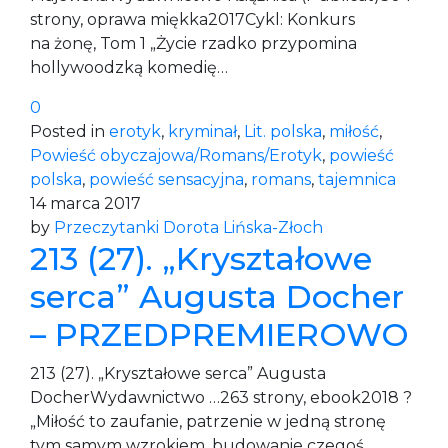
strony, oprawa miękka2017Cykl: Konkurs
na żonę, Tom 1 „Życie rzadko przypomina
hollywoodzką komedię…
0
Posted in
erotyk
,
kryminał
,
Lit. polska
,
miłość
,
Powieść obyczajowa/Romans/Erotyk
,
powieść
polska
,
powieść sensacyjna
,
romans
,
tajemnica
14 marca 2017
by
Przeczytanki Dorota Lińska-Złoch
213 (27). „Kryształowe
serca” Augusta Docher
– PRZEDPREMIEROWO
213 (27). „Kryształowe serca” Augusta
DocherWydawnictwo …263 strony, ebook2018 ?
„Miłość to zaufanie, patrzenie w jedną stronę
tym samym wzrokiem, budowanie czegoś…