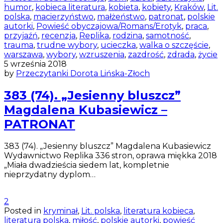
humor
,
kobieca literatura
,
kobieta
,
kobiety
,
Kraków
,
Lit.
polska
,
macierzyństwo
,
małżeństwo
,
patronat
,
polskie
autorki
,
Powieść obyczajowa/Romans/Erotyk
,
praca
,
przyjaźń
,
recenzja
,
Replika
,
rodzina
,
samotność
,
trauma
,
trudne wybory
,
ucieczka
,
walka o szczęście
,
warszawa
,
wybory
,
wzruszenia
,
zazdrość
,
zdrada
,
życie
5 września 2018
by
Przeczytanki Dorota Lińska-Złoch
383 (74). „Jesienny bluszcz”
Magdalena Kubasiewicz –
PATRONAT
383 (74). „Jesienny bluszcz” Magdalena Kubasiewicz
Wydawnictwo Replika 336 stron, oprawa miękka 2018
„Miała dwadzieścia siedem lat, kompletnie
nieprzydatny dyplom…
2
Posted in
kryminał
,
Lit. polska
,
literatura kobieca
,
literatura polska
,
miłość
,
polskie autorki
,
powieść