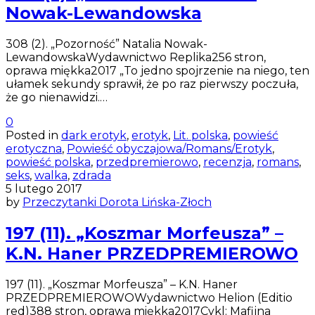
Nowak-Lewandowska
308 (2). „Pozorność” Natalia Nowak-
LewandowskaWydawnictwo Replika256 stron,
oprawa miękka2017 „To jedno spojrzenie na niego, ten
ułamek sekundy sprawił, że po raz pierwszy poczuła,
że go nienawidzi.…
0
Posted in
dark erotyk
,
erotyk
,
Lit. polska
,
powieść
erotyczna
,
Powieść obyczajowa/Romans/Erotyk
,
powieść polska
,
przedpremierowo
,
recenzja
,
romans
,
seks
,
walka
,
zdrada
5 lutego 2017
by
Przeczytanki Dorota Lińska-Złoch
197 (11). „Koszmar Morfeusza” –
K.N. Haner PRZEDPREMIEROWO
197 (11). „Koszmar Morfeusza” – K.N. Haner
PRZEDPREMIEROWOWydawnictwo Helion (Editio
red)388 stron, oprawa miękka2017Cykl: Mafijna