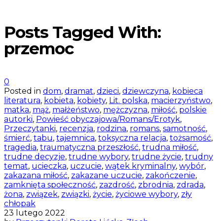
Posts Tagged With:
przemoc
0
Posted in
dom
,
dramat
,
dzieci
,
dziewczyna
,
kobieca
literatura
,
kobieta
,
kobiety
,
Lit. polska
,
macierzyństwo
,
matka
,
mąż
,
małżeństwo
,
mężczyzna
,
miłość
,
polskie
autorki
,
Powieść obyczajowa/Romans/Erotyk
,
Przeczytanki
,
recenzja
,
rodzina
,
romans
,
samotność
,
śmierć
,
tabu
,
tajemnica
,
toksyczna relacja
,
tożsamość
,
tragedia
,
traumatyczna przeszłość
,
trudna miłość
,
trudne decyzje
,
trudne wybory
,
trudne życie
,
trudny
temat
,
ucieczka
,
uczucie
,
wątek kryminalny
,
wybór
,
zakazana miłość
,
zakazane uczucie
,
zakończenie
,
zamknięta społeczność
,
zazdrość
,
zbrodnia
,
zdrada
,
żona
,
związek
,
związki
,
życie
,
życiowe wybory
,
zły
chłopak
23 lutego 2022