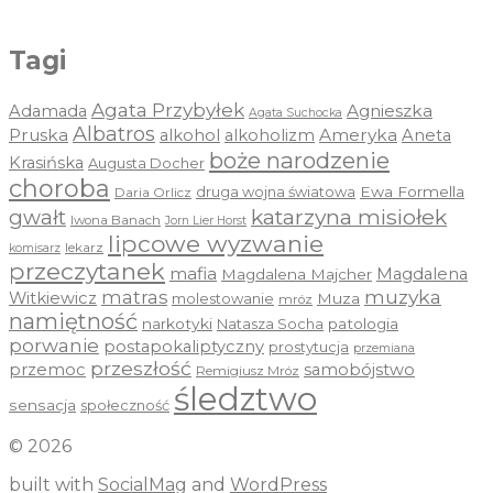
Tagi
Agata Przybyłek
Agnieszka
Adamada
Agata Suchocka
Albatros
Pruska
Ameryka
alkohol
alkoholizm
Aneta
boże narodzenie
Krasińska
Augusta Docher
choroba
druga wojna światowa
Ewa Formella
Daria Orlicz
katarzyna misiołek
gwałt
Iwona Banach
Jorn Lier Horst
lipcowe wyzwanie
lekarz
komisarz
przeczytanek
mafia
Magdalena
Magdalena Majcher
muzyka
matras
Witkiewicz
molestowanie
Muza
mróz
namiętność
narkotyki
Natasza Socha
patologia
porwanie
postapokaliptyczny
prostytucja
przemiana
przeszłość
przemoc
samobójstwo
Remigiusz Mróz
śledztwo
sensacja
społeczność
© 2026
built with
SocialMag
and
WordPress