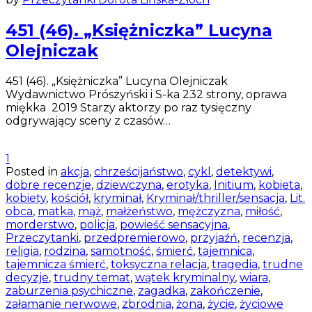
451 (46). „Księżniczka” Lucyna
Olejniczak
451 (46). „Księżniczka” Lucyna Olejniczak
Wydawnictwo Prószyński i S-ka 232 strony, oprawa
miękka 2019 Starzy aktorzy po raz tysięczny
odgrywający sceny z czasów…
1
Posted in
akcja
,
chrześcijaństwo
,
cykl
,
detektywi
,
dobre recenzje
,
dziewczyna
,
erotyka
,
Initium
,
kobieta
,
kobiety
,
kościół
,
kryminał
,
Kryminał/thriller/sensacja
,
Lit.
obca
,
matka
,
mąż
,
małżeństwo
,
mężczyzna
,
miłość
,
morderstwo
,
policja
,
powieść sensacyjna
,
Przeczytanki
,
przedpremierowo
,
przyjaźń
,
recenzja
,
religia
,
rodzina
,
samotność
,
śmierć
,
tajemnica
,
tajemnicza śmierć
,
toksyczna relacja
,
tragedia
,
trudne
decyzje
,
trudny temat
,
wątek kryminalny
,
wiara
,
zaburzenia psychiczne
,
zagadka
,
zakończenie
,
załamanie nerwowe
,
zbrodnia
,
żona
,
życie
,
życiowe