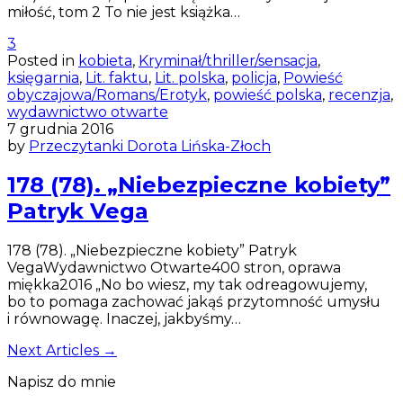
miłość, tom 2 To nie jest książka…
3
Posted in
kobieta
,
Kryminał/thriller/sensacja
,
księgarnia
,
Lit. faktu
,
Lit. polska
,
policja
,
Powieść
obyczajowa/Romans/Erotyk
,
powieść polska
,
recenzja
,
wydawnictwo otwarte
7 grudnia 2016
by
Przeczytanki Dorota Lińska-Złoch
178 (78). „Niebezpieczne kobiety”
Patryk Vega
178 (78). „Niebezpieczne kobiety” Patryk
VegaWydawnictwo Otwarte400 stron, oprawa
miękka2016 „No bo wiesz, my tak odreagowujemy,
bo to pomaga zachować jakąś przytomność umysłu
i równowagę. Inaczej, jakbyśmy…
Next Articles →
Napisz do mnie