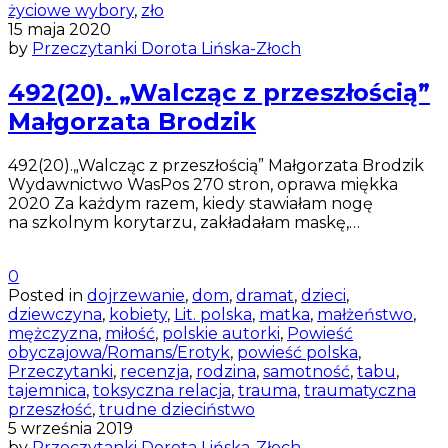
życiowe wybory
,
zło
15 maja 2020
by
Przeczytanki Dorota Lińska-Złoch
492(20). „Walcząc z przeszłością”
Małgorzata Brodzik
492(20).„Walcząc z przeszłością” Małgorzata Brodzik
Wydawnictwo WasPos 270 stron, oprawa miękka
2020 Za każdym razem, kiedy stawiałam nogę
na szkolnym korytarzu, zakładałam maskę,…
0
Posted in
dojrzewanie
,
dom
,
dramat
,
dzieci
,
dziewczyna
,
kobiety
,
Lit. polska
,
matka
,
małżeństwo
,
mężczyzna
,
miłość
,
polskie autorki
,
Powieść
obyczajowa/Romans/Erotyk
,
powieść polska
,
Przeczytanki
,
recenzja
,
rodzina
,
samotność
,
tabu
,
tajemnica
,
toksyczna relacja
,
trauma
,
traumatyczna
przeszłość
,
trudne dzieciństwo
5 września 2019
by
Przeczytanki Dorota Lińska-Złoch