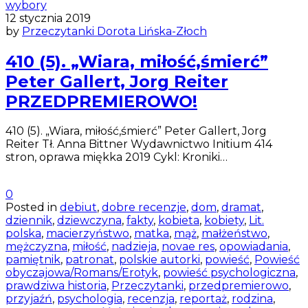
wybory
12 stycznia 2019
by
Przeczytanki Dorota Lińska-Złoch
410 (5). „Wiara, miłość,śmierć”
Peter Gallert, Jorg Reiter
PRZEDPREMIEROWO!
410 (5). „Wiara, miłość,śmierć” Peter Gallert, Jorg
Reiter Tł. Anna Bittner Wydawnictwo Initium 414
stron, oprawa miękka 2019 Cykl: Kroniki…
0
Posted in
debiut
,
dobre recenzje
,
dom
,
dramat
,
dziennik
,
dziewczyna
,
fakty
,
kobieta
,
kobiety
,
Lit.
polska
,
macierzyństwo
,
matka
,
mąż
,
małżeństwo
,
mężczyzna
,
miłość
,
nadzieja
,
novae res
,
opowiadania
,
pamiętnik
,
patronat
,
polskie autorki
,
powieść
,
Powieść
obyczajowa/Romans/Erotyk
,
powieść psychologiczna
,
prawdziwa historia
,
Przeczytanki
,
przedpremierowo
,
przyjaźń
,
psychologia
,
recenzja
,
reportaż
,
rodzina
,