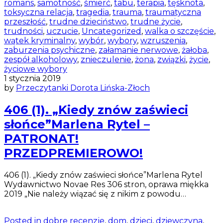
romans
,
samotność
,
śmierć
,
tabu
,
terapia
,
tęsknota
,
toksyczna relacja
,
tragedia
,
trauma
,
traumatyczna
przeszłość
,
trudne dzieciństwo
,
trudne życie
,
trudności
,
uczucie
,
Uncategorized
,
walka o szczęście
,
wątek kryminalny
,
wybór
,
wybory
,
wzruszenia
,
zaburzenia psychiczne
,
załamanie nerwowe
,
żałoba
,
zespół alkoholowy
,
znieczulenie
,
żona
,
związki
,
życie
,
życiowe wybory
1 stycznia 2019
by
Przeczytanki Dorota Lińska-Złoch
406 (1). „Kiedy znów zaświeci
słońce”Marlena Rytel –
PATRONAT!
PRZEDPREMIEROWO!
406 (1). „Kiedy znów zaświeci słońce”Marlena Rytel
Wydawnictwo Novae Res 306 stron, oprawa miękka
2019 „Nie należy wiązać się z nikim z powodu…
Posted in
dobre recenzje
,
dom
,
dzieci
,
dziewczyna
,