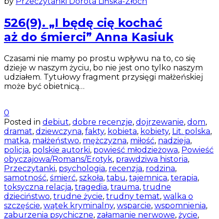
by
Przeczytanki Dorota Lińska-Złoch
526(9). „I będę cię kochać
aż do śmierci” Anna Kasiuk
Czasami nie mamy po prostu wpływu na to, co się
dzieje w naszym życiu, bo nie jest ono tylko naszym
udziałem. Tytułowy fragment przysięgi małżeńskiej
może być obietnicą…
0
Posted in
debiut
,
dobre recenzje
,
dojrzewanie
,
dom
,
dramat
,
dziewczyna
,
fakty
,
kobieta
,
kobiety
,
Lit. polska
,
matka
,
małżeństwo
,
mężczyzna
,
miłość
,
nadzieja
,
policja
,
polskie autorki
,
powieść młodzieżowa
,
Powieść
obyczajowa/Romans/Erotyk
,
prawdziwa historia
,
Przeczytanki
,
psychologia
,
recenzja
,
rodzina
,
samotność
,
śmierć
,
szkoła
,
tabu
,
tajemnica
,
terapia
,
toksyczna relacja
,
tragedia
,
trauma
,
trudne
dzieciństwo
,
trudne życie
,
trudny temat
,
walka o
szczęście
,
wątek kryminalny
,
wsparcie
,
wspomnienia
,
zaburzenia psychiczne
,
załamanie nerwowe
,
życie
,