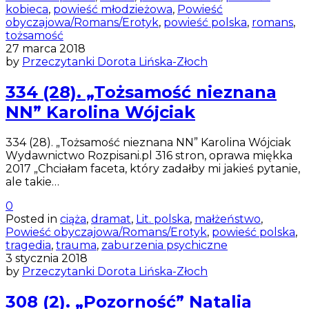
kobieca
,
powieść młodzieżowa
,
Powieść
obyczajowa/Romans/Erotyk
,
powieść polska
,
romans
,
tożsamość
27 marca 2018
by
Przeczytanki Dorota Lińska-Złoch
334 (28). „Tożsamość nieznana
NN” Karolina Wójciak
334 (28). „Tożsamość nieznana NN” Karolina Wójciak
Wydawnictwo Rozpisani.pl 316 stron, oprawa miękka
2017 „Chciałam faceta, który zadałby mi jakieś pytanie,
ale takie…
0
Posted in
ciąża
,
dramat
,
Lit. polska
,
małżeństwo
,
Powieść obyczajowa/Romans/Erotyk
,
powieść polska
,
tragedia
,
trauma
,
zaburzenia psychiczne
3 stycznia 2018
by
Przeczytanki Dorota Lińska-Złoch
308 (2). „Pozorność” Natalia