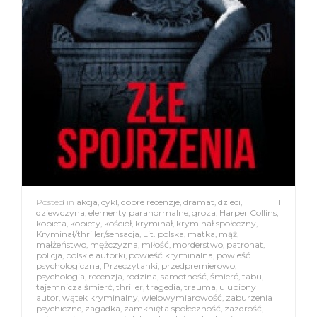
Posted in
akcja
,
cykl
,
dobre recenzje
,
dramat
,
dzieci
,
1
dziewczyna
,
elementy paranormalne
,
groza
,
Harper Collins
,
kobieta
,
kobiety
,
kościół
,
kryminał
,
kryminał społeczny
,
Kryminał/thriller/sensacja
,
Lit. polska
,
matka
,
mąż
,
małżeństwo
,
mężczyzna
,
miłość
,
morderstwo
,
patronat
,
policja
,
polskie autorki
,
powieść kryminalna
,
powieść
psychologiczna
,
Przeczytanki
,
przedpremierowo
,
psychologia
,
recenzja
,
rodzina
,
samotność
,
śmierć
,
tabu
,
tajemnicza śmierć
,
thriller
,
tragedia
,
trauma
,
ulubiony
autor
,
wątek kryminalny
,
wielowymiarowość
,
zaburzenia
psychiczne
,
zagadka
,
zamknięta społeczność
,
zazdrość
,