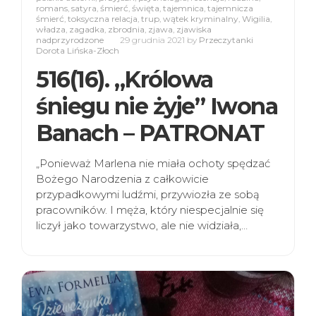
romans
,
satyra
,
śmierć
,
święta
,
tajemnica
,
tajemnicza
śmierć
,
toksyczna relacja
,
trup
,
wątek kryminalny
,
Wigilia
,
władza
,
zagadka
,
zbrodnia
,
zjawa
,
zjawiska
nadprzyrodzone
29 grudnia 2021
by
Przeczytanki
Dorota Lińska-Złoch
516(16). „Królowa
śniegu nie żyje” Iwona
Banach – PATRONAT
„Ponieważ Marlena nie miała ochoty spędzać
Bożego Narodzenia z całkowicie
przypadkowymi ludźmi, przywiozła ze sobą
pracowników. I męża, który niespecjalnie się
liczył jako towarzystwo, ale nie widziała,…