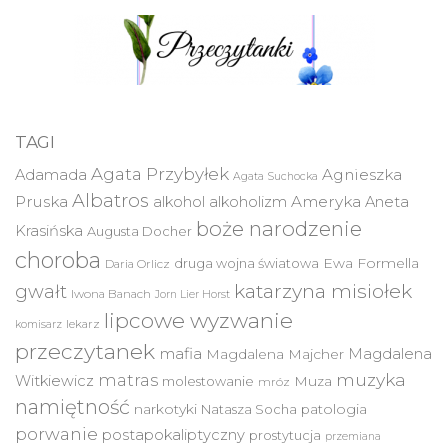
TAGI
Agata Przybyłek
Agnieszka
Adamada
Agata Suchocka
Albatros
Pruska
Ameryka
alkohol
alkoholizm
Aneta
boże narodzenie
Krasińska
Augusta Docher
choroba
druga wojna światowa
Ewa Formella
Daria Orlicz
katarzyna misiołek
gwałt
Iwona Banach
Jorn Lier Horst
lipcowe wyzwanie
lekarz
komisarz
przeczytanek
mafia
Magdalena
Magdalena Majcher
muzyka
matras
Witkiewicz
molestowanie
Muza
mróz
namiętność
narkotyki
Natasza Socha
patologia
porwanie
postapokaliptyczny
prostytucja
przemiana