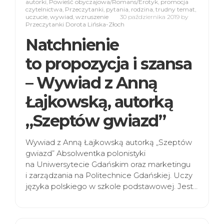
autorki
,
Powieść obyczajowa/Romans/Erotyk
,
promocja
czytelnictwa
,
Przeczytanki
,
pytania
,
rodzina
,
trudny temat
,
uczucie
,
wywiad
,
wzruszenie
30 października 2019
by
Przeczytanki Dorota Lińska-Złoch
Natchnienie
to propozycja i szansa
– Wywiad z Anną
Łajkowską, autorką
„Szeptów gwiazd”
Wywiad z Anną Łajkowską autorką „Szeptów
gwiazd” Absolwentka polonistyki
na Uniwersytecie Gdańskim oraz marketingu
i zarządzania na Politechnice Gdańskiej. Uczy
języka polskiego w szkole podstawowej. Jest…