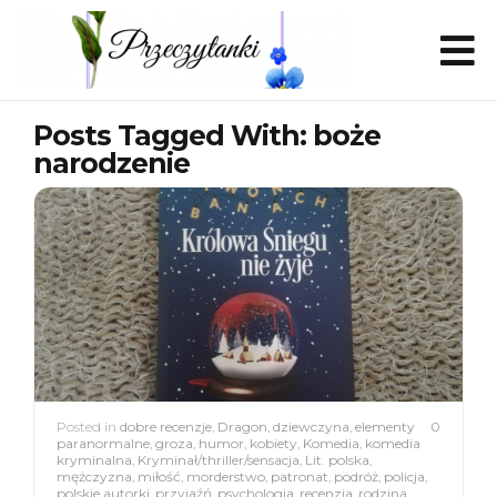
Posts Tagged With: boże
narodzenie
Posted in
dobre recenzje
,
Dragon
,
dziewczyna
,
elementy
0
paranormalne
,
groza
,
humor
,
kobiety
,
Komedia
,
komedia
kryminalna
,
Kryminał/thriller/sensacja
,
Lit. polska
,
mężczyzna
,
miłość
,
morderstwo
,
patronat
,
podróż
,
policja
,
polskie autorki
,
przyjaźń
,
psychologia
,
recenzja
,
rodzina
,