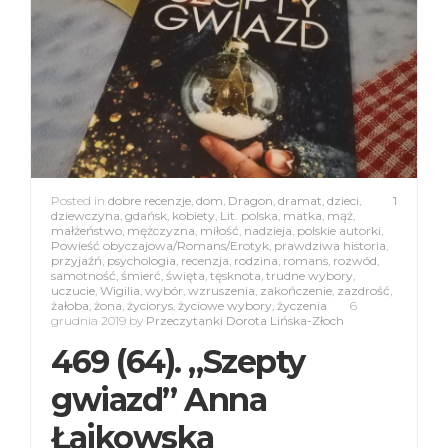
Posted in
dobre recenzje
,
dom
,
Dragon
,
dramat
,
dzieci
,
1
dziewczyna
,
gdańsk
,
kobiety
,
Lit. polska
,
matka
,
mąż
,
małżeństwo
,
mężczyzna
,
miłość
,
nadzieja
,
polskie autorki
,
Powieść obyczajowa/Romans/Erotyk
,
prawdziwa historia
,
przyjaźń
,
psychologia
,
recenzja
,
rodzina
,
romans
,
rozwód
,
samotność
,
śmierć
,
święta
,
tęsknota
,
trudne wybory
,
uczucie
,
Wigilia
,
wybór
,
wzruszenia
,
zakończenie
,
zazdrość
,
żałoba
,
żona
,
życiorys
,
życiowe wybory
,
życzenia
6
grudnia 2019
by
Przeczytanki Dorota Lińska-Złoch
469 (64). „Szepty
gwiazd” Anna
Łajkowska