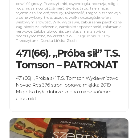
powieść grozy
,
Przeczytanki
,
psychologia
,
recenzja
,
religia
,
rodzina
,
samotność
,
śmierć
,
święta
,
tabu
,
tajemnica
,
tajemnicza śmierć
,
tortury
,
tożsamość
,
tragedia
,
transakcja
,
trudne wybory
,
trup
,
uczucie
,
walka o szczęście
,
wiara
,
wielowymiarowość
,
Wilk
,
wyprawa
,
zaburzenia psychiczne
,
zaginięcie
,
zakończenie
,
zamknięta społeczność
,
załamanie
nerwowe
,
żałoba
,
zbrodnia
,
zemsta
,
zima
,
zjawiska
nadprzyrodzone
,
zwierzęta
,
zło
9 grudnia 2019
by
Przeczytanki Dorota Lińska-Złoch
471(66). „Próba sił” T.S.
Tomson – PATRONAT
471(66). „Próba sił” T.S. Tomson Wydawnictwo
Novae Res 376 stron, oprawa miękka 2019
Migotka była dobrze znana mieszkańcom,
choć nikt…