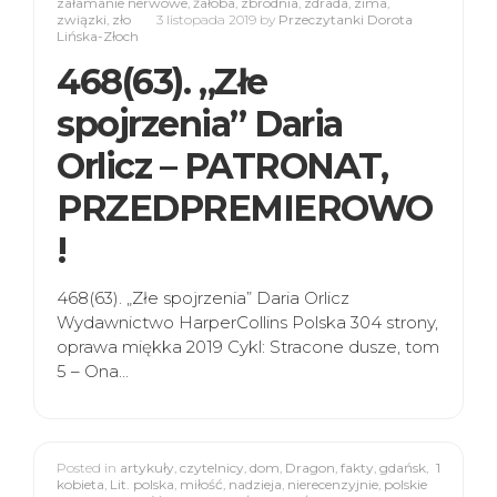
załamanie nerwowe
,
żałoba
,
zbrodnia
,
zdrada
,
zima
,
związki
,
zło
3 listopada 2019
by
Przeczytanki Dorota
Lińska-Złoch
468(63). „Złe
spojrzenia” Daria
Orlicz – PATRONAT,
PRZEDPREMIEROWO
!
468(63). „Złe spojrzenia” Daria Orlicz
Wydawnictwo HarperCollins Polska 304 strony,
oprawa miękka 2019 Cykl: Stracone dusze, tom
5 – Ona…
Posted in
artykuły
,
czytelnicy
,
dom
,
Dragon
,
fakty
,
gdańsk
,
1
kobieta
,
Lit. polska
,
miłość
,
nadzieja
,
nierecenzyjnie
,
polskie