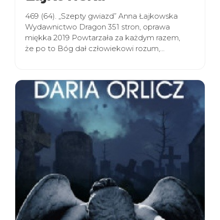
469 (64). „Szepty gwiazd” Anna Łajkowska
Wydawnictwo Dragon 351 stron, oprawa
miękka 2019 Powtarzała za każdym razem,
że po to Bóg dał człowiekowi rozum,…