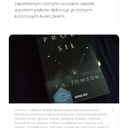
zapełnionym różnymi wzorami ciastek,
a potem pięknie dekoruje je różnymi
kolorowymi kuleczkami,…
Posted in
debiut
,
diabeł
,
dobre recenzje
,
dziewczyna
,
2
elementy paranormalne
,
fantastyka
,
Fantastyka/science-
fiction/horror
,
groza
,
horror
,
kobieta
,
kobiety
,
kościół
,
kryminał
,
Lit. polska
,
matka
,
małżeństwo
,
mężczyzna
,
miłość
,
morderstwo
,
nadzieja
,
novae res
,
patronat
,
podróż
,