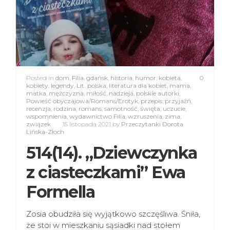
Posted in
dom
,
Filia
,
gdańsk
,
historia
,
humor
,
kobieta
,
0
kobiety
,
legendy
,
Lit. polska
,
literatura dla kobiet
,
mama
,
matka
,
mężczyzna
,
miłość
,
nadzieja
,
polskie autorki
,
Powieść obyczajowa/Romans/Erotyk
,
przepis
,
przyjaźń
,
recenzja
,
rodzina
,
romans
,
samotność
,
święta
,
uczucie
,
wspomnienia
,
wydawnictwo Filia
,
wzruszenia
,
zima
,
związek
15 listopada 2021
by
Przeczytanki Dorota
Lińska-Złoch
514(14). „Dziewczynka
z ciasteczkami” Ewa
Formella
Zosia obudziła się wyjątkowo szczęśliwa. Śniła,
że stoi w mieszkaniu sąsiadki nad stołem