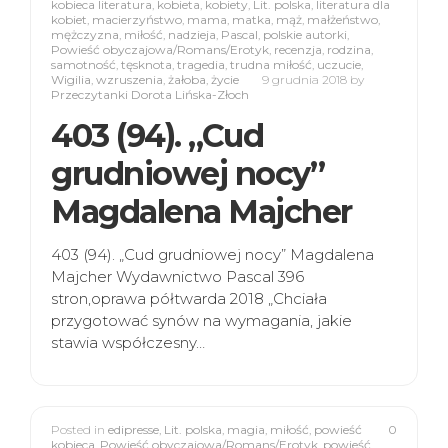
kobieca literatura
,
kobieta
,
kobiety
,
Lit. polska
,
literatura dla
kobiet
,
macierzyństwo
,
mama
,
matka
,
mąż
,
małżeństwo
,
mężczyzna
,
miłość
,
nadzieja
,
Pascal
,
polskie autorki
,
Powieść obyczajowa/Romans/Erotyk
,
recenzja
,
rodzina
,
samotność
,
tęsknota
,
tragedia
,
trudna miłość
,
uczucie
,
Wigilia
,
wzruszenia
,
żałoba
,
życie
9 grudnia 2018
by
Przeczytanki Dorota Lińska-Złoch
403 (94). „Cud
grudniowej nocy”
Magdalena Majcher
403 (94). „Cud grudniowej nocy” Magdalena
Majcher Wydawnictwo Pascal 396
stron,oprawa półtwarda 2018 „Chciała
przygotować synów na wymagania, jakie
stawia współczesny…
Posted in
edipresse
,
Lit. polska
,
magia
,
miłość
,
powieść
0
kobieca
,
Powieść obyczajowa/Romans/Erotyk
,
powieść