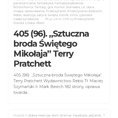
paranormalne
,
fantastyka
,
Fantastyka/science-
fiction/horror
,
fantasy
,
gra
,
humor
,
Komedia
,
Lit. obca
,
magia
,
opowiadania
,
Przeczytanki
,
Przeczytanki dzieciom
,
Rebis
,
recenzja
,
satyra
,
święta
,
tomik
,
zima
,
zjawiska
nadprzyrodzone
28 grudnia 2018
by
Przeczytanki
Dorota Lińska-Złoch
405 (96). „Sztuczna
broda Świętego
Mikołaja” Terry
Pratchett
405 (96). „Sztuczna broda Świętego Mikołaja”
Terry Pratchett Wydawnictwo Rebis Tł. Maciej
Szymański Il. Mark Beech 182 strony, oprawa
twarda…
Posted in
dobre recenzje
,
dom
,
dramat
,
Facebook
,
jedzenie
,
1