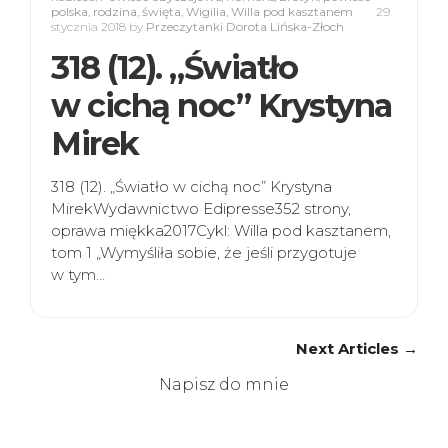
polska
,
rodzina
,
święta
,
Wigilia
,
Willa pod kasztanem
29
stycznia 2018
by
Przeczytanki Dorota Lińska-Złoch
318 (12). „Światło
w cichą noc” Krystyna
Mirek
318 (12). „Światło w cichą noc” Krystyna
MirekWydawnictwo Edipresse352 strony,
oprawa miękka2017Cykl: Willa pod kasztanem,
tom 1 „Wymyśliła sobie, że jeśli przygotuje
w tym…
Next Articles →
Napisz do mnie