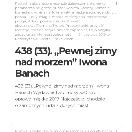
Posted in
akcja
,
dobre recenzje
,
dziewczyna
,
elementy
1
paranormalne
,
groza
,
humor
,
kobieta
,
kobiety
,
Komedia
,
komedia kryminalna
,
Kryminał/thriller/sensacja
,
legendy
,
Lit.
polska
,
Lucky
,
magia
,
matka
,
mężczyzna
,
morderstwo
,
policja
,
Polska
,
polskie autorki
,
Powieść
obyczajowa/Romans/Erotyk
,
Przeczytanki
,
przyjaźń
,
recenzja
,
rodzina
,
satyra
,
śmierć
,
tajemnica
,
trup
,
Wigilia
,
zagadka
,
zamknięta społeczność
24 czerwca 2019
by
Przeczytanki Dorota Lińska-Złoch
438 (33). „Pewnej zimy
nad morzem” Iwona
Banach
438 (33). „Pewnej zimy nad morzem” Iwona
Banach Wydawnictwo Lucky 320 stron,
oprawa miękka 2019 Najczęściej chodziło
o zamożnych ludzi z dużych miast,…
Posted in
bajka
,
dla dzieci
,
dobre recenzje
,
dzieci
,
elementy
0