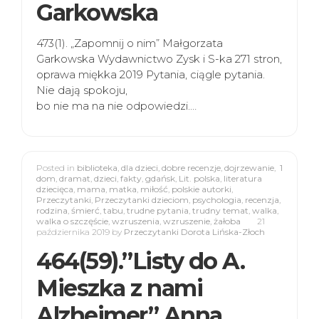
Garkowska
473(1). „Zapomnij o nim” Małgorzata
Garkowska Wydawnictwo Zysk i S-ka 271 stron,
oprawa miękka 2019 Pytania, ciągle pytania.
Nie dają spokoju,
bo nie ma na nie odpowiedzi.…
Posted in
biblioteka
,
dla dzieci
,
dobre recenzje
,
dojrzewanie
,
1
dom
,
dramat
,
dzieci
,
fakty
,
gdańsk
,
Lit. polska
,
literatura
dziecięca
,
mama
,
matka
,
miłość
,
polskie autorki
,
Przeczytanki
,
Przeczytanki dzieciom
,
psychologia
,
recenzja
,
rodzina
,
śmierć
,
tabu
,
trudne pytania
,
trudny temat
,
walka
,
walka o szczęście
,
wzruszenia
,
wzruszenie
,
żałoba
21
października 2019
by
Przeczytanki Dorota Lińska-Złoch
464(59).”Listy do A.
Mieszka z nami
Alzheimer” Anna