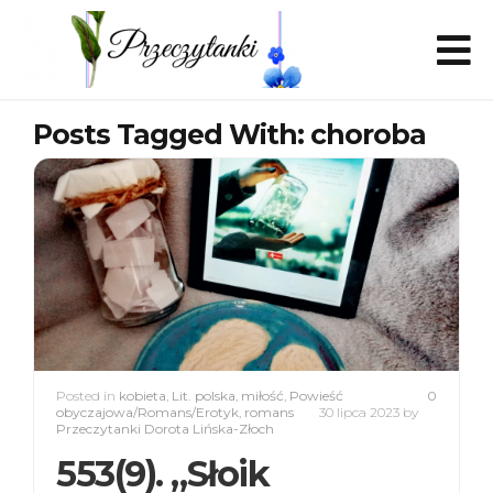
Posts Tagged With: choroba
Posted in
kobieta
,
Lit. polska
,
miłość
,
Powieść
0
obyczajowa/Romans/Erotyk
,
romans
30 lipca 2023
by
Przeczytanki Dorota Lińska-Złoch
553(9). „Słoik