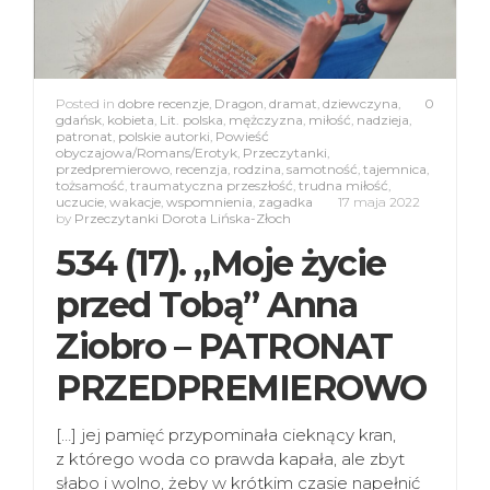
Posted in
dobre recenzje
,
Dragon
,
dramat
,
dziewczyna
,
0
gdańsk
,
kobieta
,
Lit. polska
,
mężczyzna
,
miłość
,
nadzieja
,
patronat
,
polskie autorki
,
Powieść
obyczajowa/Romans/Erotyk
,
Przeczytanki
,
przedpremierowo
,
recenzja
,
rodzina
,
samotność
,
tajemnica
,
tożsamość
,
traumatyczna przeszłość
,
trudna miłość
,
uczucie
,
wakacje
,
wspomnienia
,
zagadka
17 maja 2022
by
Przeczytanki Dorota Lińska-Złoch
534 (17). „Moje życie
przed Tobą” Anna
Ziobro – PATRONAT
PRZEDPREMIEROWO
[…] jej pamięć przypominała cieknący kran,
z którego woda co prawda kapała, ale zbyt
słabo i wolno, żeby w krótkim czasie napełnić