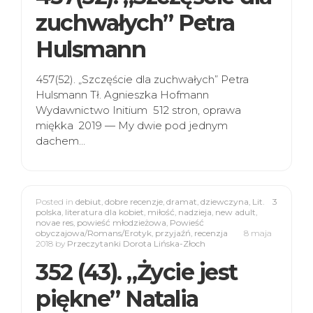
zuchwałych” Petra
Hulsmann
457(52). „Szczęście dla zuchwałych” Petra
Hulsmann Tł. Agnieszka Hofmann
Wydawnictwo Initium 512 stron, oprawa
miękka 2019 — My dwie pod jednym
dachem…
Posted in
debiut
,
dobre recenzje
,
dramat
,
dziewczyna
,
Lit.
3
polska
,
literatura dla kobiet
,
miłość
,
nadzieja
,
new adult
,
novae res
,
powieść młodzieżowa
,
Powieść
obyczajowa/Romans/Erotyk
,
przyjaźń
,
recenzja
8 maja
2018
by
Przeczytanki Dorota Lińska-Złoch
352 (43). „Życie jest
piękne” Natalia