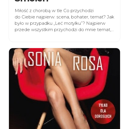
Miłość z chorobą w tle Co przychodzi
do Ciebie najpierw: scena, bohater, temat? Jak
było w przypadku „Leć motylku”? Najpierw
przede wszystkim przychodzi do mnie temat,…