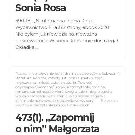
Sonia Rosa
490(18). „Nimfomanka” Sonia Rosa
Wydawnictwo Filia 362 strony, ebook 2020
Nie byłam już niewidzialna, nieważna
i lekceważona. W końcu ktoś mnie dostrzegał.
Okładka,…
Posted in
dojrzewanie
,
dom
,
dramat
,
dziewczyna
,
kobieca
4
literatura
,
kobieta
,
kobiety
,
Lit. polska
,
matka
,
mąż
,
mężczyzna
,
miłość
,
polskie autorki
,
Powieść
obyczajowa/Romans/Erotyk
,
Przeczytanki
,
rodzina
,
romans
,
samotność
,
śmierć
,
święta
,
tajemnica
,
tragedia
,
walka o szczęście
,
wzruszenia
,
wzruszenie
,
zagadka
,
załamanie nerwowe
,
żałoba
,
życiowe wybory
6 stycznia
2020
by
Przeczytanki Dorota Lińska-Złoch
473(1). „Zapomnij
o nim” Małgorzata