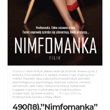
Posted in
dark erotyk
,
dobre recenzje
,
dramat
,
dziewczyna
,
2
erotyka
,
Filia
,
kobieta
,
Lit. polska
,
matka
,
mąż
,
mężczyzna
,
miłość
,
Powieść obyczajowa/Romans/Erotyk
,
powieść
psychologiczna
,
psychologia
,
recenzja
,
rodzina
,
romans
,
samotność
,
seks
,
tabu
,
toksyczna relacja
,
tożsamość
,
tragedia
,
trauma
,
trudne decyzje
,
trudne wybory
,
wulgarność
,
życiowe wybory
8 maja 2020
by
Przeczytanki Dorota Lińska-Złoch
490(18).”Nimfomanka”