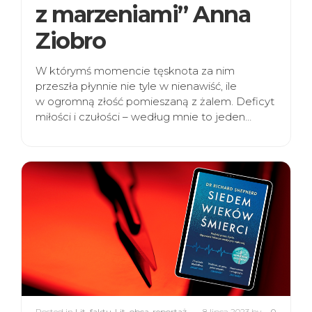
z marzeniami” Anna
Ziobro
W którymś momencie tęsknota za nim
przeszła płynnie nie tyle w nienawiść, ile
w ogromną złość pomieszaną z żalem. Deficyt
miłości i czułości – według mnie to jeden…
Posted in
Lit. faktu
,
Lit. obca
,
reportaż
8 lipca 2023
by
0