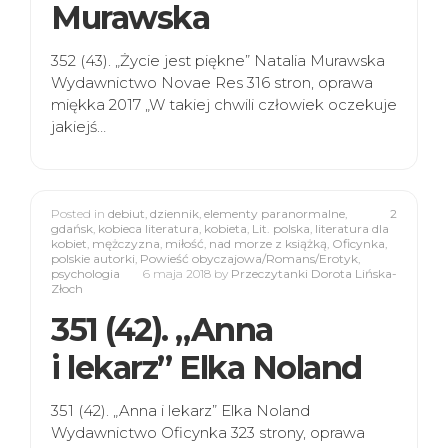
Murawska
352 (43). „Życie jest piękne” Natalia Murawska
Wydawnictwo Novae Res 316 stron, oprawa
miękka 2017 „W takiej chwili człowiek oczekuje
jakiejś…
Posted in
debiut
,
dziennik
,
elementy paranormalne
,
2
gdańsk
,
kobieca literatura
,
kobieta
,
Lit. polska
,
literatura dla
kobiet
,
mężczyzna
,
miłość
,
nad morze z książką
,
Oficynka
,
polskie autorki
,
Powieść obyczajowa/Romans/Erotyk
,
psychologia
6 maja 2018
by
Przeczytanki Dorota Lińska-
Złoch
351 (42). „Anna
i lekarz” Elka Noland
351 (42). „Anna i lekarz” Elka Noland
Wydawnictwo Oficynka 323 strony, oprawa