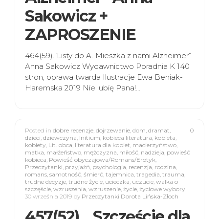
Sakowicz +
ZAPROSZENIE
464(59).”Listy do A. Mieszka z nami Alzheimer”
Anna Sakowicz Wydawnictwo Poradnia K 140
stron, oprawa twarda Ilustracje Ewa Beniak-
Haremska 2019 Nie lubię Pana!…
Posted in
dobre recenzje
,
dojrzewanie
,
dom
,
dramat
,
0
dzieci
,
dziewczyna
,
Initium
,
kobieca literatura
,
kobieta
,
kobiety
,
Lit. obca
,
literatura dla kobiet
,
macierzyństwo
,
matka
,
małżeństwo
,
mężczyzna
,
miłość
,
nadzieja
,
powieść
kobieca
,
Powieść obyczajowa/Romans/Erotyk
,
Przeczytanki
,
przyjaźń
,
psychologia
,
recenzja
,
rodzina
,
romans
,
samotność
,
śmierć
,
tajemnica
,
tragedia
,
trauma
,
trudne decyzje
,
trudne życie
,
ucieczka
,
uczucie
,
walka o
szczęście
,
wzruszenia
,
wzruszenie
,
życie
,
życiowe wybory
30 września 2019
by
Przeczytanki Dorota Lińska-Złoch
457(52). „Szczęście dla