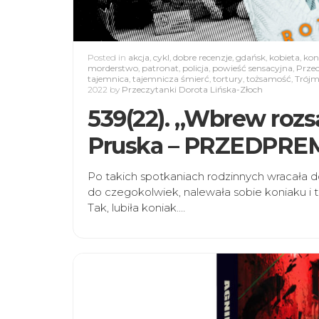
Posted in
akcja
,
cykl
,
dobre recenzje
,
gdańsk
,
kobieta
,
kon
morderstwo
,
patronat
,
policja
,
powieść sensacyjna
,
Prze
tajemnica
,
tajemnicza śmierć
,
tortury
,
tożsamość
,
Trójm
2022
by
Przeczytanki Dorota Lińska-Złoch
539(22). „Wbrew roz
Pruska – PRZEDPR
Po takich spotkaniach rodzinnych wracała 
do czegokolwiek, nalewała sobie koniaku i t
Tak, lubiła koniak.…