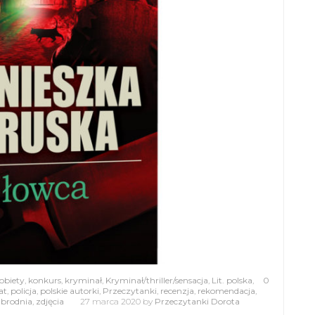
obiety
,
konkurs
,
kryminał
,
Kryminał/thriller/sensacja
,
Lit. polska
,
0
at
,
policja
,
polskie autorki
,
Przeczytanki
,
recenzja
,
rekomendacja
,
zbrodnia
,
zdjęcia
27 marca 2020
by
Przeczytanki Dorota