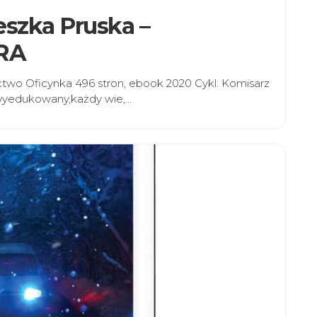
eszka Pruska –
RA
two Oficynka 496 stron, ebook 2020 Cykl: Komisarz
t wyedukowany,każdy wie,…