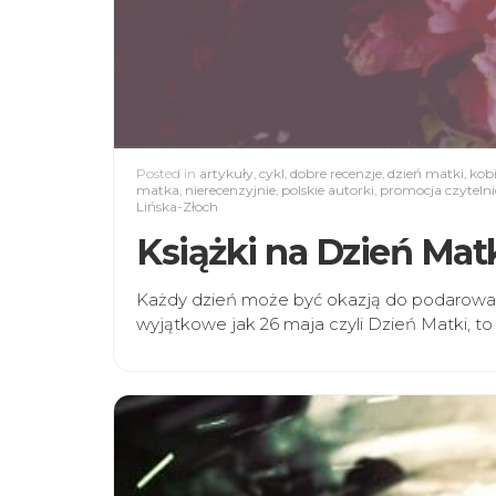
Posted in
artykuły
,
cykl
,
dobre recenzje
,
dzień matki
,
kobi
matka
,
nierecenzyjnie
,
polskie autorki
,
promocja czyteln
Lińska-Złoch
Książki na Dzień Matk
Każdy dzień może być okazją do podarowani
wyjątkowe jak 26 maja czyli Dzień Matki, to