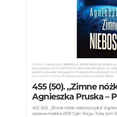
Posted in
akcja
,
cykl
,
detektywi
,
dobre recenzje
,
dziewcz
kryminalna
,
kryminał
,
Kryminał/thriller/sensacja
,
Lit. pol
autorki
,
powieść sensacyjna
,
Przeczytanki
,
przyjaźń
,
prz
19 września 2019
by
Przeczytanki Dorota Lińska-Złoch
455 (50). „Zimne nóż
Agnieszka Pruska –
455 (50). „Zimne nóżki nieboszczyka” Agni
oprawa miękka 2019 Cykl: Alicja i Julia, tom 3