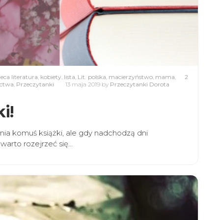
eca literatura
,
kobiety
,
lista
,
Lit. polska
,
macierzyństwo
,
mama
,
2
ictwa
,
Przeczytanki
13 maja 2019
by
Przeczytanki Dorota
i!
a komuś książki, ale gdy nadchodzą dni
 warto rozejrzeć się…