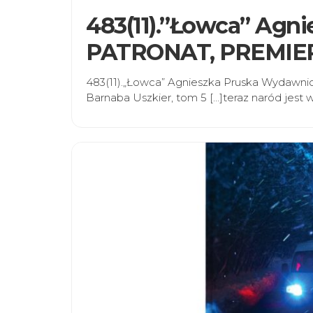
483(11).”Łowca” Agni
PATRONAT, PREMIE
483(11).„Łowca” Agnieszka Pruska Wydawnic
Barnaba Uszkier, tom 5 […]teraz naród jes