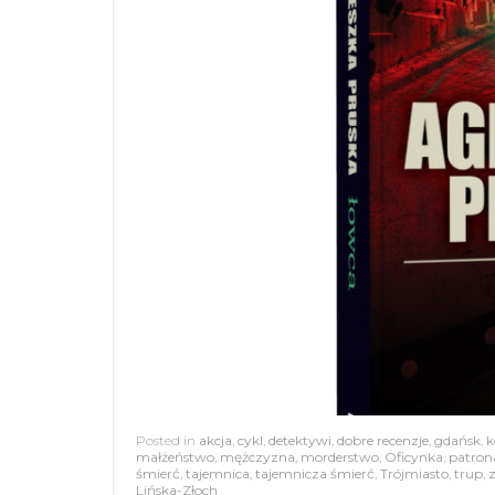
Posted in
akcja
,
cykl
,
detektywi
,
dobre recenzje
,
gdańsk
,
k
małżeństwo
,
mężczyzna
,
morderstwo
,
Oficynka
,
patron
śmierć
,
tajemnica
,
tajemnicza śmierć
,
Trójmiasto
,
trup
,
Lińska-Złoch