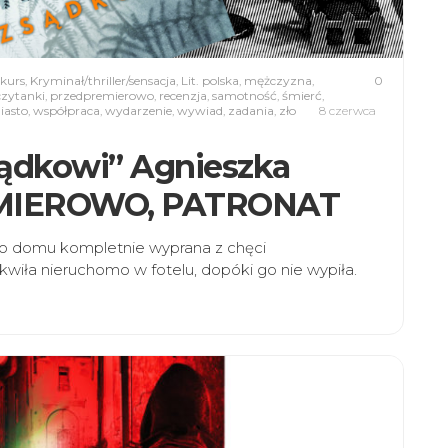
kurs
,
Kryminał/thriller/sensacja
,
Lit. polska
,
mężczyzna
,
0
czytanki
,
przedpremierowo
,
recenzja
,
samotność
,
śmierć
,
iasto
,
współpraca
,
wydarzenie
,
wywiad
,
zadania
,
zło
8 czerwca
sądkowi” Agnieszka
EMIEROWO, PATRONAT
do domu kompletnie wyprana z chęci
kwiła nieruchomo w fotelu, dopóki go nie wypiła.