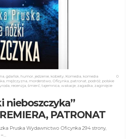
yna
,
gdańsk
,
humor
,
jedzenie
,
kobiety
,
Komedia
,
komedia
0
ska
,
mężczyzna
,
morderstwo
,
Oficynka
,
patronat
,
podróż
,
polskie
yroda
,
recenzja
,
śmierć
,
tajemnica
,
wakacje
,
zagadka
,
zaginięcie
ki nieboszczyka”
 PREMIERA, PATRONAT
eszka Pruska Wydawnictwo Oficynka 294 strony,
 –…