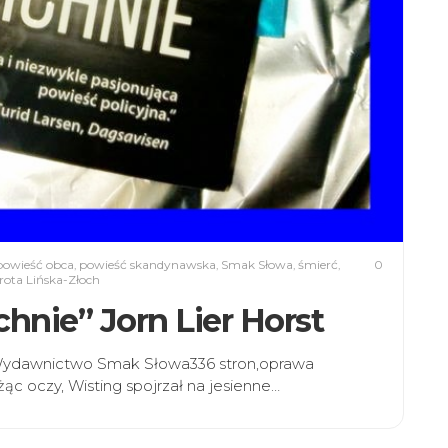
powieść obca
,
powieść skandynawska
,
Smak Słowa
,
śmierć
,
0
rota Lińska-Złoch
chnie” Jorn Lier Horst
rstWydawnictwo Smak Słowa336 stron,oprawa
ąc oczy, Wisting spojrzał na jesienne…