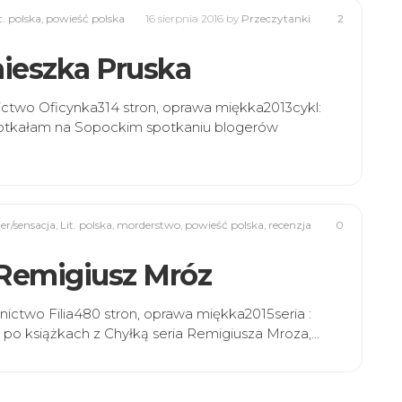
t. polska
,
powieść polska
16 sierpnia 2016
by
Przeczytanki
2
gnieszka Pruska
ictwo Oficynka314 stron, oprawa miękka2013cykl:
potkałam na Sopockim spotkaniu blogerów
ler/sensacja
,
Lit. polska
,
morderstwo
,
powieść polska
,
recenzja
0
” Remigiusz Mróz
ictwo Filia480 stron, oprawa miękka2015seria :
 po książkach z Chyłką seria Remigiusza Mroza,…