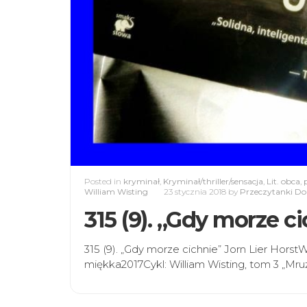
Posted in
kryminał
,
Kryminał/thriller/sensacja
,
Lit. obca
,
William Wisting
23 stycznia 2018
by
Przeczytanki Do
315 (9). „Gdy morze ci
315 (9). „Gdy morze cichnie” Jorn Lier Ho
miękka2017Cykl: William Wisting, tom 3 „Mruż