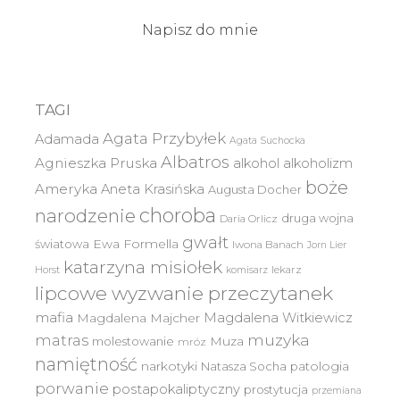
Napisz do mnie
TAGI
Agata Przybyłek
Adamada
Agata Suchocka
Albatros
Agnieszka Pruska
alkohol
alkoholizm
boże
Ameryka
Aneta Krasińska
Augusta Docher
choroba
narodzenie
druga wojna
Daria Orlicz
gwałt
światowa
Ewa Formella
Iwona Banach
Jorn Lier
katarzyna misiołek
lekarz
Horst
komisarz
lipcowe wyzwanie przeczytanek
mafia
Magdalena Witkiewicz
Magdalena Majcher
muzyka
matras
molestowanie
Muza
mróz
namiętność
narkotyki
Natasza Socha
patologia
porwanie
postapokaliptyczny
prostytucja
przemiana