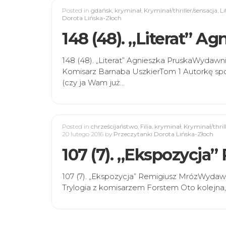
Posted in
gdańsk
,
kryminał
,
Kryminał/thriller/sensacja
,
Li
Dorota Lińska-Złoch
148 (48). „Literat” A
148 (48). „Literat” Agnieszka PruskaWydawn
Komisarz Barnaba UszkierTom 1 Autorkę s
(czy ja Wam już…
Posted in
chrześcijaństwo
,
Filia
,
kryminał
,
Kryminał/thril
20 lutego 2016
by
Przeczytanki Dorota Lińska-Złoch
107 (7). „Ekspozycja
107 (7). „Ekspozycja” Remigiusz MrózWydawn
Trylogia z komisarzem Forstem Oto kolejna,