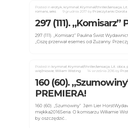
Posted in
erotyk
,
kryminał
,
Kryminał/thriller/sensacja
,
Lit
romans
,
seks
9 grudnia 2017
by
Przeczytanki Dorota 
297 (111). „Komisarz” 
297 (111). „Komisarz” Paulina Świst Wydawn
„Ciszę przerwał esemes od Zuzanny. Przecz
Posted in
kryminał
,
Kryminał/thriller/sensacja
,
Lit. obca
,
więźniowie
,
Wiliam Wisting
14 września 2016
by
Prze
160 (60). „Szumowiny”
PREMIERA!
160 (60). „Szumowiny” Jørn Lier HorstWyd
miękka2016Seria: O komisarzu Williamie Wist
by oszczędzić…