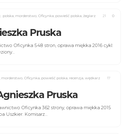
t. polska
,
morderstwo
,
Oficynka
,
powieść polska
,
żeglarz
21
0
nieszka Pruska
nictwo Oficynka 548 stron, oprawa miękka 2016 cykl:
eziony…
,
morderstwo
,
Oficynka
,
powieść polska
,
recenzja
,
wędkarz
17
 Agnieszka Pruska
awnictwo Oficynka 362 strony, oprawa miękka 2015
ba Uszkier. Komisarz…