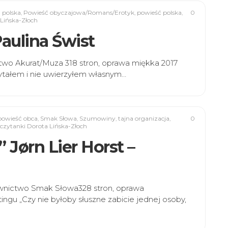
. polska
,
Powieść obyczajowa/Romans/Erotyk
,
powieść polska
,
0
Lińska-Złoch
Paulina Świst
ictwo Akurat/Muza 318 stron, oprawa miękka 2017
ytałem i nie uwierzyłem własnym…
powieść obca
,
Smak Słowa
,
Szumowiny
,
tajna organizacja
,
0
czytanki Dorota Lińska-Złoch
 Jørn Lier Horst –
awnictwo Smak Słowa328 stron, oprawa
ingu „Czy nie byłoby słuszne zabicie jednej osoby,