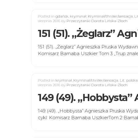
Posted in
gdańsk
,
kryminał
,
Kryminał/thriller/sensacja
,
Li
sierpnia 2016
by
Przeczytanki Dorota Lińska-Złoch
151 (51). „Żeglarz” Ag
151 (51). „Żeglarz” Agnieszka Pruska Wydaw
Komisarz Barnaba Uszkier Tom 3 „Trup znal
Posted in
kryminał
,
Kryminał/thriller/sensacja
,
Lit. polska
sierpnia 2016
by
Przeczytanki Dorota Lińska-Złoch
149 (49). „Hobbysta”
149 (49). „Hobbysta” Agnieszka Pruska Wyd
cykl: Komisarz Barnaba UszkierTom 2 Barna