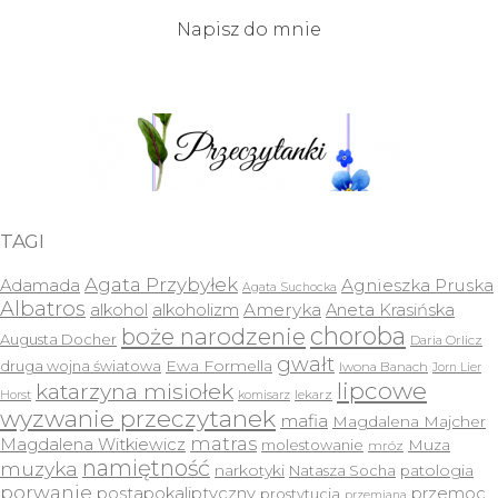
Napisz do mnie
TAGI
Agata Przybyłek
Agnieszka Pruska
Adamada
Agata Suchocka
Albatros
Ameryka
alkohol
alkoholizm
Aneta Krasińska
choroba
boże narodzenie
Augusta Docher
Daria Orlicz
gwałt
druga wojna światowa
Ewa Formella
Iwona Banach
Jorn Lier
lipcowe
katarzyna misiołek
lekarz
Horst
komisarz
wyzwanie przeczytanek
mafia
Magdalena Majcher
matras
Magdalena Witkiewicz
molestowanie
Muza
mróz
namiętność
muzyka
narkotyki
Natasza Socha
patologia
porwanie
postapokaliptyczny
przemoc
prostytucja
przemiana