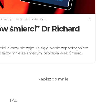
y
Przeczytanki Dorota Lińska-Złoch
0
ów śmierci” Dr Richard
ści lekarzy nie zajmuję się głównie zapobieganiem
c łączy mnie ze zmarłymi osobliwa więź. Śmierć…
Napisz do mnie
TAGI