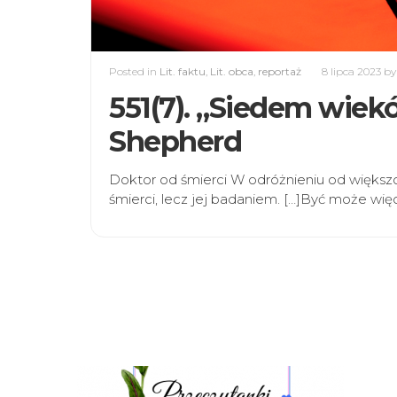
Posted in
Lit. faktu
,
Lit. obca
,
reportaż
8 lipca 2023
b
551(7). „Siedem wiek
Shepherd
Doktor od śmierci W odróżnieniu od większo
śmierci, lecz jej badaniem. […]Być może wię