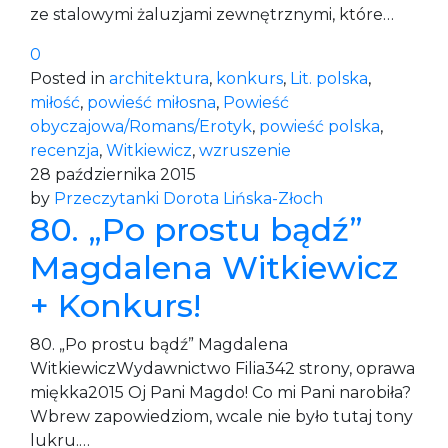
ze stalowymi żaluzjami zewnętrznymi, które…
0
Posted in
architektura
,
konkurs
,
Lit. polska
,
miłość
,
powieść miłosna
,
Powieść
obyczajowa/Romans/Erotyk
,
powieść polska
,
recenzja
,
Witkiewicz
,
wzruszenie
28 października 2015
by
Przeczytanki Dorota Lińska-Złoch
80. „Po prostu bądź”
Magdalena Witkiewicz
+ Konkurs!
80. „Po prostu bądź” Magdalena
WitkiewiczWydawnictwo Filia342 strony, oprawa
miękka2015 Oj Pani Magdo! Co mi Pani narobiła?
Wbrew zapowiedziom, wcale nie było tutaj tony
lukru.…