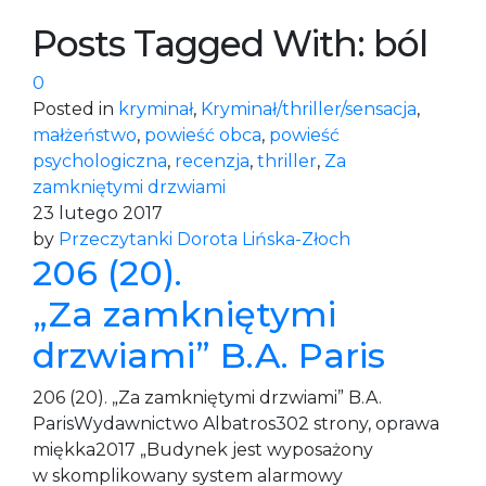
Posts Tagged With: ból
0
Posted in
kryminał
,
Kryminał/thriller/sensacja
,
małżeństwo
,
powieść obca
,
powieść
psychologiczna
,
recenzja
,
thriller
,
Za
zamkniętymi drzwiami
23 lutego 2017
by
Przeczytanki Dorota Lińska-Złoch
206 (20).
„Za zamkniętymi
drzwiami” B.A. Paris
206 (20). „Za zamkniętymi drzwiami” B.A.
ParisWydawnictwo Albatros302 strony, oprawa
miękka2017 „Budynek jest wyposażony
w skomplikowany system alarmowy