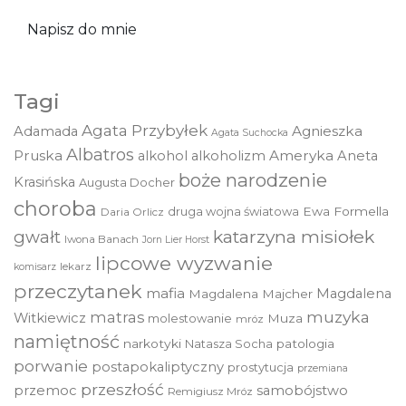
Napisz do mnie
Tagi
Agata Przybyłek
Agnieszka
Adamada
Agata Suchocka
Albatros
Pruska
Ameryka
alkohol
alkoholizm
Aneta
boże narodzenie
Krasińska
Augusta Docher
choroba
druga wojna światowa
Ewa Formella
Daria Orlicz
katarzyna misiołek
gwałt
Iwona Banach
Jorn Lier Horst
lipcowe wyzwanie
lekarz
komisarz
przeczytanek
mafia
Magdalena
Magdalena Majcher
muzyka
matras
Witkiewicz
molestowanie
Muza
mróz
namiętność
narkotyki
Natasza Socha
patologia
porwanie
postapokaliptyczny
prostytucja
przemiana
przeszłość
przemoc
samobójstwo
Remigiusz Mróz