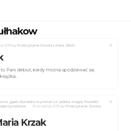
bułhakow
ia 2015
by
Przeczytanki Dorota Lińska-Złoch
0
k
to Pani debiut, kiedy można spodziewać się
 książka…
orror
,
gąski
,
Komedia
,
kryminał
,
Lit. polska
,
magia
,
Powieść
0
nadprzyrodzone
10 września 2015
by
Przeczytanki Dorota
Maria Krzak