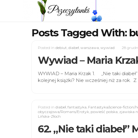
Posts Tagged With: 
Posted in
debiut
,
diabeł
,
warszawa
,
wywiad
28 grudn
Wywiad – Maria Krza
WYWIAD – Maria Krzak 1. „Nie taki diabeł” 
kolejnej książki? Nie wcześniej niż za rok. Z
Posted in
diabeł
,
fantastyka
,
Fantastyka/science-fiction/h
obyczajowa/Romans/Erotyk
,
powieść polska
,
zjawiska 
Lińska-Złoch
62. „Nie taki diabeł” 