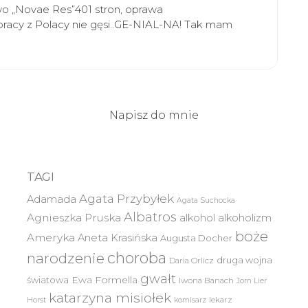
wo „Novae Res”401 stron, oprawa
racy z Polacy nie gęsi..GE-NIAL-NA! Tak mam
Napisz do mnie
TAGI
Agata Przybyłek
Adamada
Agata Suchocka
Albatros
Agnieszka Pruska
alkohol
alkoholizm
boże
Ameryka
Aneta Krasińska
Augusta Docher
choroba
narodzenie
druga wojna
Daria Orlicz
gwałt
światowa
Ewa Formella
Iwona Banach
Jorn Lier
katarzyna misiołek
lekarz
Horst
komisarz