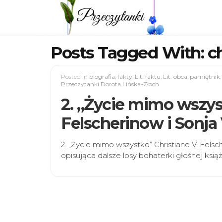
Posts Tagged With: ch
Posted in
biografia
,
fakty
,
Lit. faktu
,
Lit. obca
,
pamiętnik
Przeczytanki Dorota Lińska-Złoch
2. „Życie mimo wszys
Felscherinow i Sonja
2. „Życie mimo wszystko” Christiane V. Felsc
opisująca dalsze losy bohaterki głośnej ksią