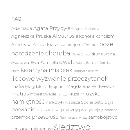
TAGI
Agata Przybyłek
Adamada
Agata Suchocka
Albatros
Agnieszka Pruska
alkohol
alkoholizm
boże
Ameryka
Aneta Krasińska
Augusta Docher
choroba
narodzenie
druga wojna
Daria Orlicz
gwałt
światowa
Ewa Formella
Iwona Banach
Jorn Lier
katarzyna misiołek
lekarz
Horst
komisarz
lipcowe wyzwanie przeczytanek
mafia
Magdalena Witkiewicz
Magdalena Majcher
muzyka
matras
molestowanie
Muza
mróz
namiętność
narkotyki
Natasza Socha
patologia
porwanie
postapokaliptyczny
prostytucja
przemiana
przeszłość
przemoc
samobójstwo
Remigiusz Mróz
śledztwo
sensacja
społeczność