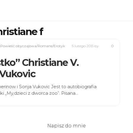
ristiane f
,
Powieść obyczajowa/Romans/Erotyk
5 lutego 2015
by
0
tko” Christiane V.
 Vukovic
herinow i Sonja Vukovic Jest to autobiografia
żki „My,dzieci z dworca zoo”. Pisana…
Napisz do mnie