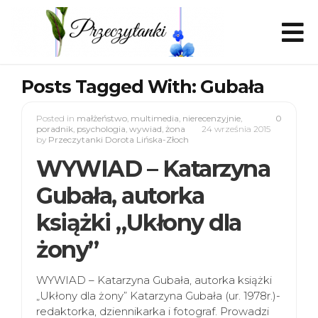
Posts Tagged With: Gubała
Posted in
małżeństwo
,
multimedia
,
nierecenzyjnie
,
0
poradnik
,
psychologia
,
wywiad
,
żona
24 września 2015
by
Przeczytanki Dorota Lińska-Złoch
WYWIAD – Katarzyna
Gubała, autorka
książki „Ukłony dla
żony”
WYWIAD – Katarzyna Gubała, autorka książki
„Ukłony dla żony” Katarzyna Gubała (ur. 1978r.)-
redaktorka, dziennikarka i fotograf. Prowadzi