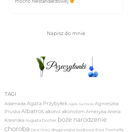
mocno niestandardowej
…
Napisz do mnie
TAGI
Agata Przybyłek
Agnieszka
Adamada
Agata Suchocka
Albatros
Pruska
Ameryka
alkohol
alkoholizm
Aneta
boże narodzenie
Krasińska
Augusta Docher
choroba
druga wojna światowa
Ewa Formella
Daria Orlicz