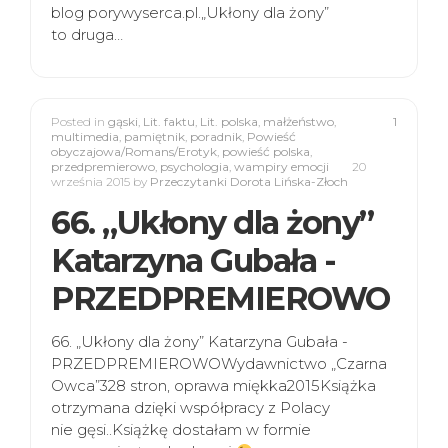
blog porywyserca.pl.„Ukłony dla żony”
to druga…
Posted in
gąski
,
Lit. faktu
,
Lit. polska
,
małżeństwo
,
1
multimedia
,
pamiętnik
,
poradnik
,
Powieść
obyczajowa/Romans/Erotyk
,
powieść polska
,
przedpremierowo
,
psychologia
,
wampiry emocji
20
września 2015
by
Przeczytanki Dorota Lińska-Złoch
66. „Ukłony dla żony”
Katarzyna Gubała -
PRZEDPREMIEROWO
66. „Ukłony dla żony” Katarzyna Gubała -
PRZEDPREMIEROWOWydawnictwo „Czarna
Owca”328 stron, oprawa miękka2015Książka
otrzymana dzięki współpracy z Polacy
nie gęsi..Książkę dostałam w formie