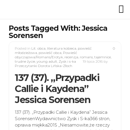
Posts Tagged With: Jessica
Sorensen
Posted in
Lit. obca
,
literatura kobieca
,
powieść
0
młodzieżowa
,
powieść obca
,
Powieść
obyczajowa/Romans/Erotyk
,
recenzja
,
romans
,
tajemnice
,
trudne życie
,
young adult
,
Zysk i s-ka
19 lipca 2016
by
Przeczytanki Dorota Lińska-Złoch
137 (37). „Przypadki
Callie i Kaydena”
Jessica Sorensen
137 (37). „Przypadki Callie i Kaydena” Jessica
SorensenWydawnictwo Zysk i S-ka366 stron,
oprawa miękka2015 „Niesamowite,że rzeczy