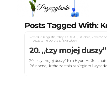
Posts Tagged With: K
Posted in
biografia
,
fakty
,
Lit. faktu
,
Lit. obca
,
Powieść o
Przeczytanki Dorota Lińska-Złoch
20. „Łzy mojej duszy
20. „Łzy mojej duszy” Kim Hyon HuiJest aut
Północnej, która została szpiegiem i wysadz