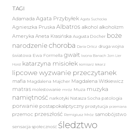
TAGI
Agata Przybyłek
Adamada
Agata Suchocka
Albatros
Agnieszka Pruska
alkohol
alkoholizm
boże
Ameryka
Aneta Krasińska
Augusta Docher
choroba
narodzenie
druga wojna
Daria Orlicz
gwałt
światowa
Ewa Formella
Iwona Banach
Jorn Lier
katarzyna misiołek
lekarz
Horst
komisarz
lipcowe wyzwanie przeczytanek
mafia
Magdalena Witkiewicz
Magdalena Majcher
muzyka
matras
molestowanie
Muza
mróz
namiętność
narkotyki
Natasza Socha
patologia
porwanie
postapokaliptyczny
prostytucja
przemiana
przeszłość
przemoc
samobójstwo
Remigiusz Mróz
śledztwo
sensacja
społeczność