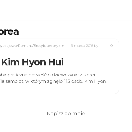
orea
byczajowa/Romans/Erotyk
,
terroryzm
9 marca 2015
by
0
” Kim Hyon Hui
obiograficzna powieść o dziewczynie z Korei
iła samolot, w którym zginęło 115 osób. Kim Hyon…
Napisz do mnie