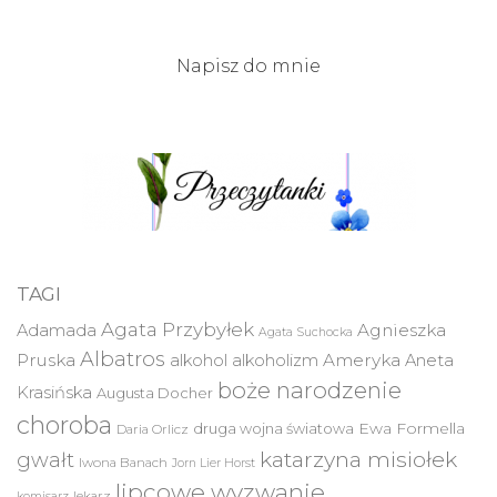
Napisz do mnie
TAGI
Agata Przybyłek
Agnieszka
Adamada
Agata Suchocka
Albatros
Pruska
Ameryka
alkohol
alkoholizm
Aneta
boże narodzenie
Krasińska
Augusta Docher
choroba
druga wojna światowa
Ewa Formella
Daria Orlicz
katarzyna misiołek
gwałt
Iwona Banach
Jorn Lier Horst
lipcowe wyzwanie
lekarz
komisarz