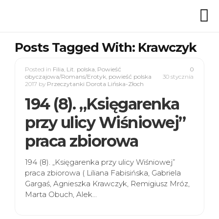
Posts Tagged With: Krawczyk
Posted in
Filia
,
Lit. polska
,
Powieść
0
obyczajowa/Romans/Erotyk
,
powieść polska
30 stycznia
2017
by
Przeczytanki Dorota Lińska-Złoch
194 (8). „Księgarenka
przy ulicy Wiśniowej”
praca zbiorowa
194 (8). „Księgarenka przy ulicy Wiśniowej”
praca zbiorowa ( Liliana Fabisińska, Gabriela
Gargaś, Agnieszka Krawczyk, Remigiusz Mróz,
Marta Obuch, Alek…