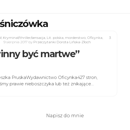
eśniczówka
ł
,
Kryminał/thriller/sensacja
,
Lit. polska
,
morderstwo
,
Oficynka
,
3
9 sierpnia 2017
by
Przeczytanki Dorota Lińska-Złoch
winny być martwe”
ieszka PruskaWydawnictwo Oficynka427 stron,
śmy prawie nieboszczyka lub też znikające…
Napisz do mnie