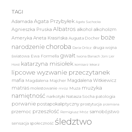
TAGI
Agata Przybyłek
Adamada
Agata Suchocka
Albatros
Agnieszka Pruska
alkohol
alkoholizm
boże
Ameryka
Aneta Krasińska
Augusta Docher
choroba
narodzenie
druga wojna
Daria Orlicz
gwałt
światowa
Ewa Formella
Iwona Banach
Jorn Lier
katarzyna misiołek
lekarz
Horst
komisarz
lipcowe wyzwanie przeczytanek
mafia
Magdalena Witkiewicz
Magdalena Majcher
muzyka
matras
molestowanie
Muza
mróz
namiętność
narkotyki
Natasza Socha
patologia
porwanie
postapokaliptyczny
prostytucja
przemiana
przeszłość
przemoc
samobójstwo
Remigiusz Mróz
śledztwo
sensacja
społeczność