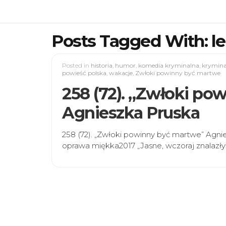
Posts Tagged With: l
Posted in
historia
,
humor
,
komedia kryminalna
,
krymina
powieść polska
,
wakacje
,
Zwłoki powinny być martwe
258 (72). „Zwłoki po
Agnieszka Pruska
258 (72). „Zwłoki powinny być martwe” Agn
oprawa miękka2017 „Jasne, wczoraj znalazły