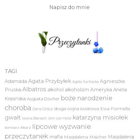
Napisz do mnie
TAGI
Agata Przybyłek
Agnieszka
Adamada
Agata Suchocka
Albatros
Pruska
Ameryka
alkohol
alkoholizm
Aneta
boże narodzenie
Krasińska
Augusta Docher
choroba
druga wojna światowa
Ewa Formella
Daria Orlicz
katarzyna misiołek
gwałt
Iwona Banach
Jorn Lier Horst
lipcowe wyzwanie
lekarz
komisarz
przeczytanek
mafia
Magdalena
Magdalena Majcher