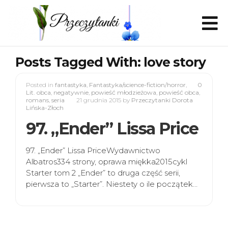
Posts Tagged With: love story
Posted in
fantastyka
,
Fantastyka/science-fiction/horror
,
0
Lit. obca
,
negatywnie
,
powieść młodzieżowa
,
powieść obca
,
romans
,
seria
21 grudnia 2015
by
Przeczytanki Dorota
Lińska-Złoch
97. „Ender” Lissa Price
97. „Ender” Lissa PriceWydawnictwo
Albatros334 strony, oprawa miękka2015cykl
Starter tom 2 „Ender” to druga część serii,
pierwsza to „Starter”. Niestety o ile początek…