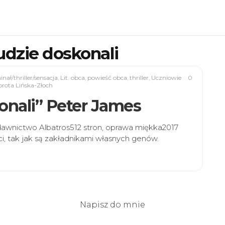
udzie doskonali
nał/thriller/sensacja
,
Lit. obca
,
powieść obca
,
thriller
,
Uczniowie
0
rota Lińska-Złoch
konali” Peter James
dawnictwo Albatros512 stron, oprawa miękka2017
ci, tak jak są zakładnikami własnych genów.
Napisz do mnie