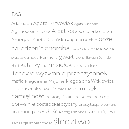
TAGI
Agata Przybyłek
Adamada
Agata Suchocka
Albatros
Agnieszka Pruska
alkohol
alkoholizm
boże
Ameryka
Aneta Krasińska
Augusta Docher
choroba
narodzenie
druga wojna
Daria Orlicz
gwałt
światowa
Ewa Formella
Iwona Banach
Jorn Lier
katarzyna misiołek
lekarz
Horst
komisarz
lipcowe wyzwanie przeczytanek
mafia
Magdalena Witkiewicz
Magdalena Majcher
muzyka
matras
molestowanie
Muza
mróz
namiętność
narkotyki
Natasza Socha
patologia
porwanie
postapokaliptyczny
prostytucja
przemiana
przeszłość
przemoc
samobójstwo
Remigiusz Mróz
śledztwo
sensacja
społeczność