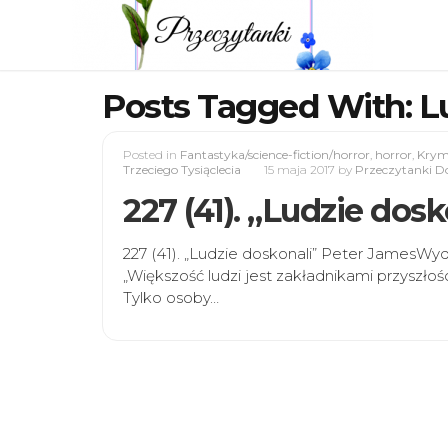
Posts Tagged With: L
Posted in
Fantastyka/science-fiction/horror
,
horror
,
Krymi
Trzeciego Tysiąclecia
15 maja 2017
by
Przeczytanki Do
227 (41). „Ludzie dos
227 (41). „Ludzie doskonali” Peter JamesWy
„Większość ludzi jest zakładnikami przyszłoś
Tylko osoby…