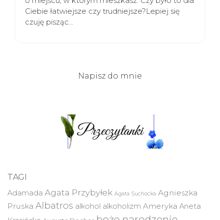
o miejscu, w którym mieszkasz. Czy było to dla
Ciebie łatwiejsze czy trudniejsze?Lepiej się
czuję pisząc…
Napisz do mnie
TAGI
Agata Przybyłek
Agnieszka
Adamada
Agata Suchocka
Albatros
Pruska
Ameryka
alkohol
alkoholizm
Aneta
boże narodzenie