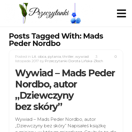
Posts Tagged With: Mads
Peder Nordbo
Posted in
Lit. obca
,
pytania
,
thriller
,
wywiad
3
0
listopada 2017
by
Przeczytanki Dorota Lińska-Złoch
Wywiad – Mads Peder
Nordbo, autor
„Dziewczyny
bez skóry”
Wywiad – Mads Peder Nordbo, autor
„Dziewczyny bez skóry” Napisałeś książkę