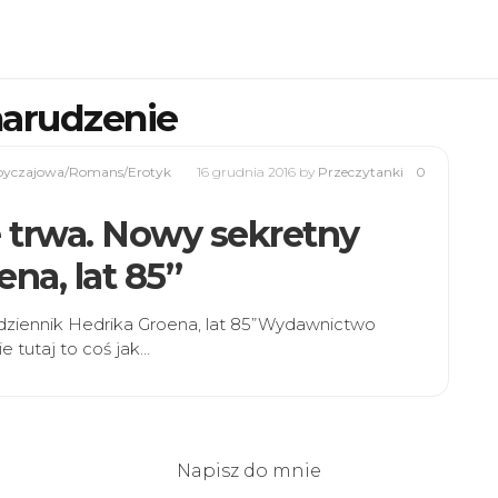
marudzenie
byczajowa/Romans/Erotyk
16 grudnia 2016
by
Przeczytanki
0
ie trwa. Nowy sekretny
na, lat 85”
y dziennik Hedrika Groena, lat 85”Wydawnictwo
e tutaj to coś jak…
Napisz do mnie