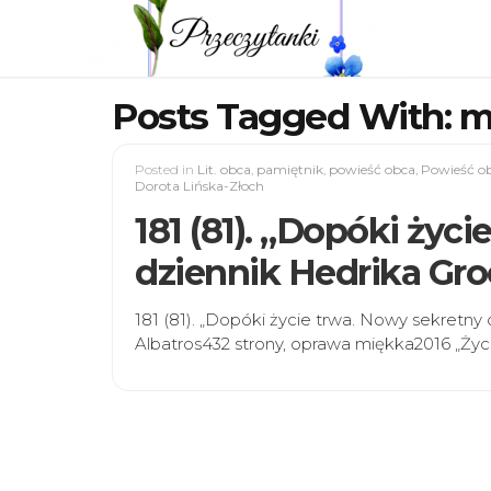
Posts Tagged With: 
Posted in
Lit. obca
,
pamiętnik
,
powieść obca
,
Powieść o
Dorota Lińska-Złoch
181 (81). „Dopóki życ
dziennik Hedrika Groe
181 (81). „Dopóki życie trwa. Nowy sekretn
Albatros432 strony, oprawa miękka2016 „Życi