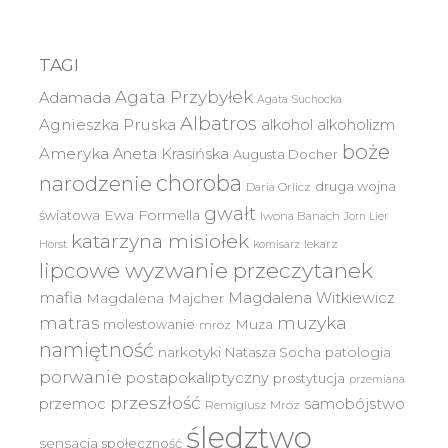
TAGI
Agata Przybyłek
Adamada
Agata Suchocka
Albatros
Agnieszka Pruska
alkohol
alkoholizm
boże
Ameryka
Aneta Krasińska
Augusta Docher
choroba
narodzenie
druga wojna
Daria Orlicz
gwałt
światowa
Ewa Formella
Iwona Banach
Jorn Lier
katarzyna misiołek
lekarz
Horst
komisarz
lipcowe wyzwanie przeczytanek
mafia
Magdalena Witkiewicz
Magdalena Majcher
muzyka
matras
molestowanie
Muza
mróz
namiętność
narkotyki
Natasza Socha
patologia
porwanie
postapokaliptyczny
prostytucja
przemiana
przeszłość
przemoc
samobójstwo
Remigiusz Mróz
śledztwo
sensacja
społeczność