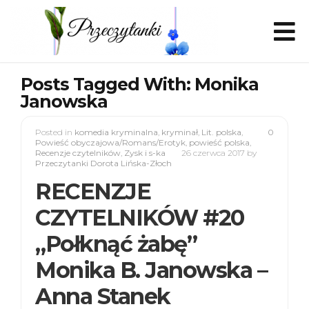
Posts Tagged With: Monika
Janowska
Posted in
komedia kryminalna
,
kryminał
,
Lit. polska
,
0
Powieść obyczajowa/Romans/Erotyk
,
powieść polska
,
Recenzje czytelników
,
Zysk i s-ka
26 czerwca 2017
by
Przeczytanki Dorota Lińska-Złoch
RECENZJE
CZYTELNIKÓW #20
„Połknąć żabę”
Monika B. Janowska –
Anna Stanek