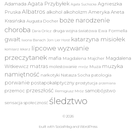
Agata Przybyłek
Agnieszka
Adamada
Agata Suchocka
Albatros
Pruska
Ameryka
alkohol
alkoholizm
Aneta
boże narodzenie
Krasińska
Augusta Docher
choroba
druga wojna światowa
Ewa Formella
Daria Orlicz
katarzyna misiołek
gwałt
Iwona Banach
Jorn Lier Horst
lipcowe wyzwanie
lekarz
komisarz
przeczytanek
mafia
Magdalena
Magdalena Majcher
muzyka
matras
Witkiewicz
molestowanie
Muza
mróz
namiętność
narkotyki
Natasza Socha
patologia
porwanie
postapokaliptyczny
prostytucja
przemiana
przeszłość
przemoc
samobójstwo
Remigiusz Mróz
śledztwo
sensacja
społeczność
© 2026
built with
SocialMag
and
WordPress