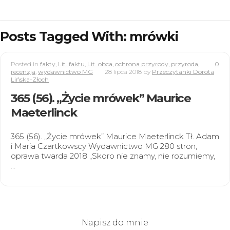
Posts Tagged With: mrówki
Posted in
fakty
,
Lit. faktu
,
Lit. obca
,
ochrona przyrody
,
przyroda
,
0
recenzja
,
wydawnictwo MG
28 lipca 2018
by
Przeczytanki Dorota
Lińska-Złoch
365 (56). „Życie mrówek” Maurice
Maeterlinck
365 (56). „Życie mrówek” Maurice Maeterlinck Tł. Adam
i Maria Czartkowscy Wydawnictwo MG 280 stron,
oprawa twarda 2018 „Skoro nie znamy, nie rozumiemy,
…
Napisz do mnie