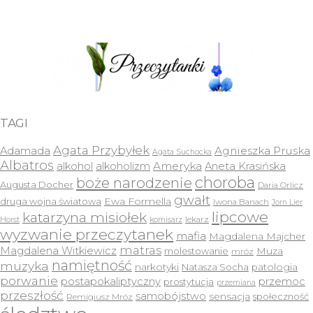
TAGI
Agata Przybyłek
Agnieszka Pruska
Adamada
Agata Suchocka
Albatros
Ameryka
alkohol
alkoholizm
Aneta Krasińska
choroba
boże narodzenie
Augusta Docher
Daria Orlicz
gwałt
druga wojna światowa
Ewa Formella
Iwona Banach
Jorn Lier
lipcowe
katarzyna misiołek
lekarz
Horst
komisarz
wyzwanie przeczytanek
mafia
Magdalena Majcher
matras
Magdalena Witkiewicz
molestowanie
Muza
mróz
namiętność
muzyka
narkotyki
Natasza Socha
patologia
porwanie
postapokaliptyczny
przemoc
prostytucja
przemiana
przeszłość
samobójstwo
sensacja
społeczność
Remigiusz Mróz