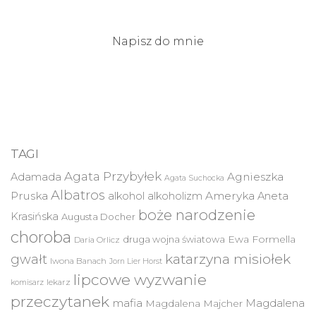
Napisz do mnie
TAGI
Agata Przybyłek
Agnieszka
Adamada
Agata Suchocka
Albatros
Pruska
Ameryka
alkohol
alkoholizm
Aneta
boże narodzenie
Krasińska
Augusta Docher
choroba
druga wojna światowa
Ewa Formella
Daria Orlicz
katarzyna misiołek
gwałt
Iwona Banach
Jorn Lier Horst
lipcowe wyzwanie
lekarz
komisarz
przeczytanek
mafia
Magdalena
Magdalena Majcher