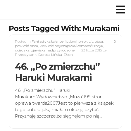
Posts Tagged With: Murakami
Posted in
Fantastyka/science-fiction/horror
,
Lit. obca
,
0
powieść obca
,
Powieść obyczajowa/Romans/Erotyk
,
ucieczka
,
zjawiska nadprzyrodzone
23 lipca 2015
by
Przeczytanki Dorota Lińska-Złoch
46. „Po zmierzchu”
Haruki Murakami
46. „Po zmierzchu” Haruki
MurakamiWydawnictwo „Muza”199 stron,
oprawa twarda2007Jest to pierwsza z książek
tego autora jaką miałam okazję czytać.
Przyznaję szczerze,że sięgnęłam po nią…