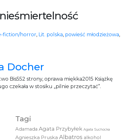
 nieśmiertelność
-fiction/horror
,
Lit. polska
,
powieść młodzieżowa
,
ta Docher
o Bis552 strony, oprawa miękka2015 Książkę
go czekała w stosiku „pilnie przeczytać”.
Tagi
Agata Przybyłek
Adamada
Agata Suchocka
Albatros
Agnieszka Pruska
alkohol