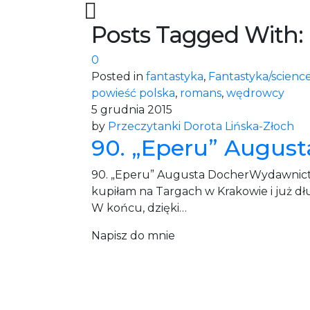
Posts Tagged With:
0
Posted in
fantastyka
,
Fantastyka/science
powieść polska
,
romans
,
wędrowcy
5 grudnia 2015
by
Przeczytanki Dorota Lińska-Złoch
90. „Eperu” Augus
90. „Eperu” Augusta DocherWydawnictw
kupiłam na Targach w Krakowie i już dłu
W końcu, dzięki…
Napisz do mnie