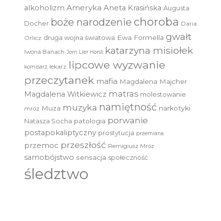
Ameryka
alkoholizm
Aneta Krasińska
Augusta
choroba
boże narodzenie
Docher
Daria
gwałt
druga wojna światowa
Ewa Formella
Orlicz
katarzyna misiołek
Iwona Banach
Jorn Lier Horst
lipcowe wyzwanie
lekarz
komisarz
przeczytanek
mafia
Magdalena Majcher
matras
Magdalena Witkiewicz
molestowanie
namiętność
muzyka
Muza
narkotyki
mróz
porwanie
Natasza Socha
patologia
postapokaliptyczny
prostytucja
przemiana
przeszłość
przemoc
Remigiusz Mróz
samobójstwo
sensacja
społeczność
śledztwo