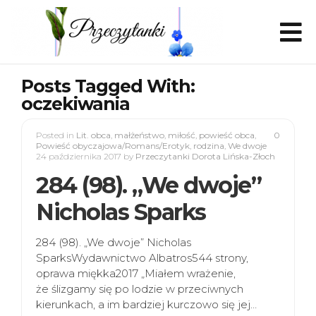
Posts Tagged With:
oczekiwania
Posted in
Lit. obca
,
małżeństwo
,
miłość
,
powieść obca
,
0
Powieść obyczajowa/Romans/Erotyk
,
rodzina
,
We dwoje
24 października 2017
by
Przeczytanki Dorota Lińska-Złoch
284 (98). „We dwoje”
Nicholas Sparks
284 (98). „We dwoje” Nicholas
SparksWydawnictwo Albatros544 strony,
oprawa miękka2017 „Miałem wrażenie,
że ślizgamy się po lodzie w przeciwnych
kierunkach, a im bardziej kurczowo się jej…