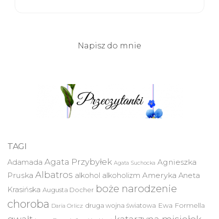
Napisz do mnie
TAGI
Agata Przybyłek
Agnieszka
Adamada
Agata Suchocka
Albatros
Pruska
Ameryka
alkohol
alkoholizm
Aneta
boże narodzenie
Krasińska
Augusta Docher
choroba
druga wojna światowa
Ewa Formella
Daria Orlicz