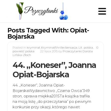
Posts Tagged With: Opiat-
Bojarska
Posted in
kryminał
,
Kryminał/thriller/sensacja
,
Lit. polska
,
0
powieść polska
22 lipca 2015
by
Przeczytanki Dorota
Lińska-Złoch
44. „Koneser”, Joanna
Opiat-Bojarska
44. „Koneser”, Joanna Opiat-
BojarskaWydawnictwo „Czarna Owca”349
stron, oprawa miękka2015Ta książka trafiła
na moją listę „do przeczytania” po pewnym
konkursie przy okazji, którego nawet