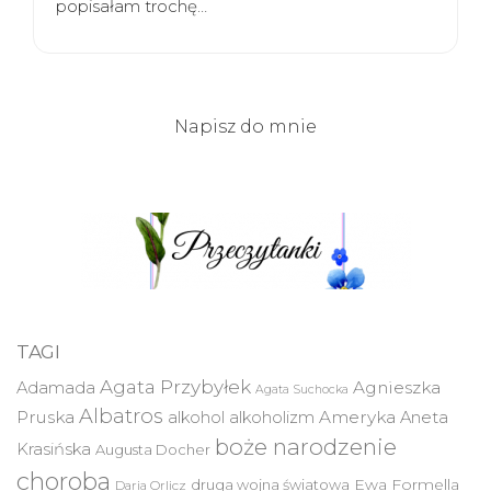
popisałam trochę…
Napisz do mnie
TAGI
Agata Przybyłek
Agnieszka
Adamada
Agata Suchocka
Albatros
Pruska
Ameryka
alkohol
alkoholizm
Aneta
boże narodzenie
Krasińska
Augusta Docher
choroba
druga wojna światowa
Ewa Formella
Daria Orlicz