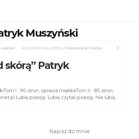
atryk Muszyński
,
wiersze
26 października 2015
by
Przeczytanki Dorota
0
d skórą” Patryk
kiTom I : 90 stron, oprawa miękkaTom II : 85 stron,
et.pl Lubię poezję. Lubię czytać poezję. Nie lubię…
Napisz do mnie