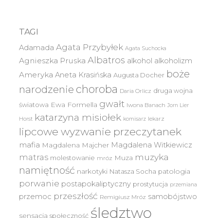
TAGI
Agata Przybyłek
Adamada
Agata Suchocka
Albatros
Agnieszka Pruska
alkohol
alkoholizm
boże
Ameryka
Aneta Krasińska
Augusta Docher
choroba
narodzenie
druga wojna
Daria Orlicz
gwałt
światowa
Ewa Formella
Iwona Banach
Jorn Lier
katarzyna misiołek
lekarz
Horst
komisarz
lipcowe wyzwanie przeczytanek
mafia
Magdalena Witkiewicz
Magdalena Majcher
muzyka
matras
molestowanie
Muza
mróz
namiętność
narkotyki
Natasza Socha
patologia
porwanie
postapokaliptyczny
prostytucja
przemiana
przeszłość
przemoc
samobójstwo
Remigiusz Mróz
śledztwo
sensacja
społeczność