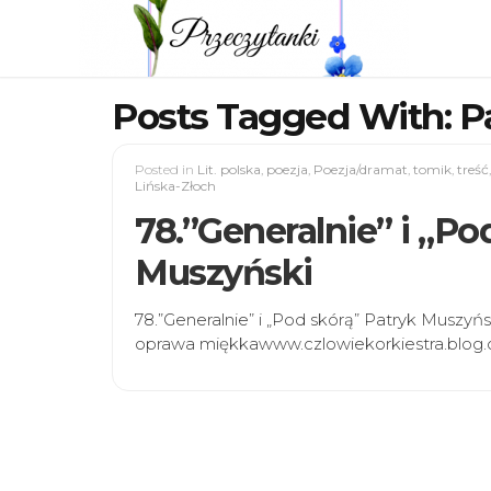
Posts Tagged With: P
Posted in
Lit. polska
,
poezja
,
Poezja/dramat
,
tomik
,
treść
Lińska-Złoch
78.”Generalnie” i „Po
Muszyński
78.”Generalnie” i „Pod skórą” Patryk Muszyńs
oprawa miękkawww.czlowiekorkiestra.blog.on