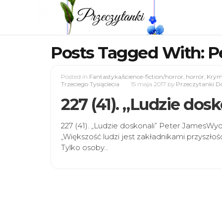
Posts Tagged With: P
Posted in
Fantastyka/science-fiction/horror
,
horror
,
Krymi
Trzeciego Tysiąclecia
15 maja 2017
by
Przeczytanki Do
227 (41). „Ludzie dos
227 (41). „Ludzie doskonali” Peter JamesWy
„Większość ludzi jest zakładnikami przyszłoś
Tylko osoby…