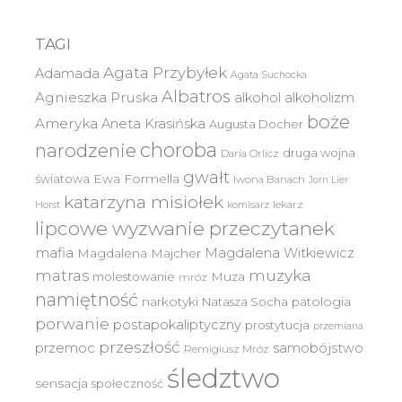
TAGI
Agata Przybyłek
Adamada
Agata Suchocka
Albatros
Agnieszka Pruska
alkohol
alkoholizm
boże
Ameryka
Aneta Krasińska
Augusta Docher
choroba
narodzenie
druga wojna
Daria Orlicz
gwałt
światowa
Ewa Formella
Iwona Banach
Jorn Lier
katarzyna misiołek
lekarz
Horst
komisarz
lipcowe wyzwanie przeczytanek
mafia
Magdalena Witkiewicz
Magdalena Majcher
muzyka
matras
molestowanie
Muza
mróz
namiętność
narkotyki
Natasza Socha
patologia
porwanie
postapokaliptyczny
prostytucja
przemiana
przeszłość
przemoc
samobójstwo
Remigiusz Mróz
śledztwo
sensacja
społeczność