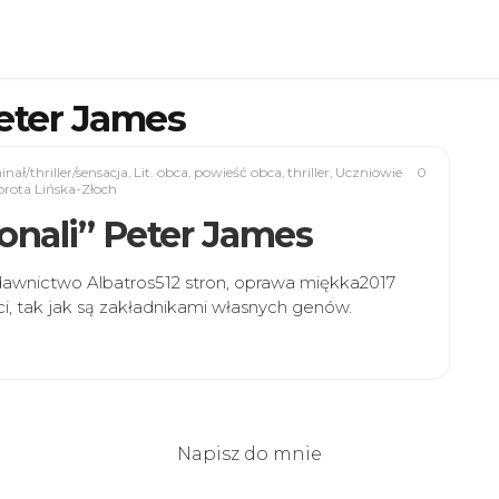
eter James
nał/thriller/sensacja
,
Lit. obca
,
powieść obca
,
thriller
,
Uczniowie
0
rota Lińska-Złoch
konali” Peter James
dawnictwo Albatros512 stron, oprawa miękka2017
ci, tak jak są zakładnikami własnych genów.
Napisz do mnie