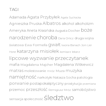
TAGI
Agata Przybyłek
Adamada
Agata Suchocka
Albatros
Agnieszka Pruska
alkohol
alkoholizm
boże
Ameryka
Aneta Krasińska
Augusta Docher
choroba
narodzenie
druga wojna
Daria Orlicz
gwałt
światowa
Ewa Formella
Iwona Banach
Jorn Lier
katarzyna misiołek
lekarz
Horst
komisarz
lipcowe wyzwanie przeczytanek
mafia
Magdalena Witkiewicz
Magdalena Majcher
muzyka
matras
molestowanie
Muza
mróz
namiętność
narkotyki
Natasza Socha
patologia
porwanie
postapokaliptyczny
prostytucja
przemiana
przeszłość
przemoc
samobójstwo
Remigiusz Mróz
śledztwo
sensacja
społeczność