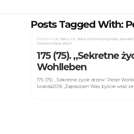
Posts Tagged With: P
Posted in
Lit. faktu
,
Lit. obca
,
ochrona przyrody
,
powieść
Dorota Lińska-Złoch
175 (75). „Sekretne ż
Wohlleben
175 (75). „Sekretne życie drzew” Peter Wo
twarda2016 „Zapraszam Was, byście wraz ze 