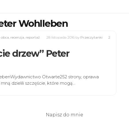
eter Wohlleben
 obca
,
recenzja
,
reportaż
28 listopada 2016
by
Przeczytanki
2
ycie drzew” Peter
hllebenWydawnictwo Otwarte252 strony, oprawa
mną dzielili szczęście, które mogą…
Napisz do mnie