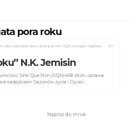
ata pora roku
it. obca
,
powieść obca
,
Sine qua non
,
SQN
,
trylogia
,
zagłada
25
1
roku” N.K. Jemisin
ydawnictwo Sine Qua Non (SQN)438 stron, oprawa
zed nadejściem Sezonów życie i Ojciec…
Napisz do mnie