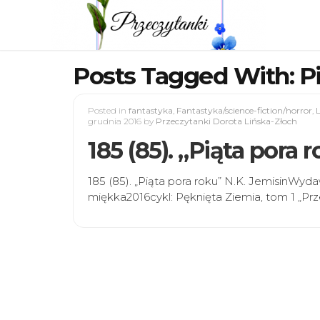
Posts Tagged With: Pi
Posted in
fantastyka
,
Fantastyka/science-fiction/horror
,
L
grudnia 2016
by
Przeczytanki Dorota Lińska-Złoch
185 (85). „Piąta pora 
185 (85). „Piąta pora roku” N.K. JemisinW
miękka2016cykl: Pęknięta Ziemia, tom 1 „Pr