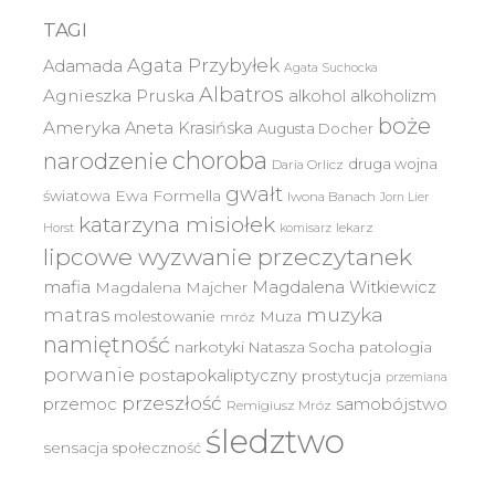
TAGI
Agata Przybyłek
Adamada
Agata Suchocka
Albatros
Agnieszka Pruska
alkohol
alkoholizm
boże
Ameryka
Aneta Krasińska
Augusta Docher
choroba
narodzenie
druga wojna
Daria Orlicz
gwałt
światowa
Ewa Formella
Iwona Banach
Jorn Lier
katarzyna misiołek
lekarz
Horst
komisarz
lipcowe wyzwanie przeczytanek
mafia
Magdalena Witkiewicz
Magdalena Majcher
muzyka
matras
molestowanie
Muza
mróz
namiętność
narkotyki
Natasza Socha
patologia
porwanie
postapokaliptyczny
prostytucja
przemiana
przeszłość
przemoc
samobójstwo
Remigiusz Mróz
śledztwo
sensacja
społeczność