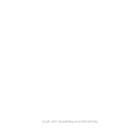
built with
SocialMag
and
WordPress