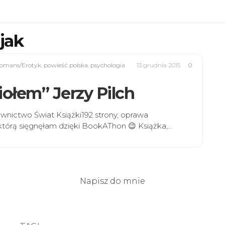
jak
Romans/Erotyk
,
powieść polska
,
psychologia
13 grudnia 2015
0
ołem” Jerzy Pilch
nictwo Świat Książki192 strony, oprawa
którą sięgnęłam dzięki BookAThon 😉 Książka,…
Napisz do mnie