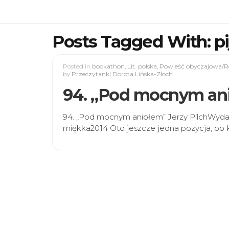
Posts Tagged With: pi
Posted in
bookathon
,
Lit. polska
,
Powieść obyczajowa/
by
Przeczytanki Dorota Lińska-Złoch
94. „Pod mocnym ani
94. „Pod mocnym aniołem” Jerzy PilchWydaw
miękka2014 Oto jeszcze jedna pozycja, po 