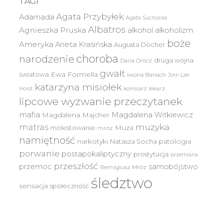
TAGI
Agata Przybyłek
Adamada
Agata Suchocka
Albatros
Agnieszka Pruska
alkohol
alkoholizm
boże
Ameryka
Aneta Krasińska
Augusta Docher
choroba
narodzenie
druga wojna
Daria Orlicz
gwałt
światowa
Ewa Formella
Iwona Banach
Jorn Lier
katarzyna misiołek
lekarz
Horst
komisarz
lipcowe wyzwanie przeczytanek
mafia
Magdalena Witkiewicz
Magdalena Majcher
muzyka
matras
molestowanie
Muza
mróz
namiętność
narkotyki
Natasza Socha
patologia
porwanie
postapokaliptyczny
prostytucja
przemiana
przeszłość
przemoc
samobójstwo
Remigiusz Mróz
śledztwo
sensacja
społeczność