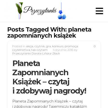
Posts Tagged With: planeta
zapomnianych książek
Posted in
akcja
,
czytnik
,
gra
,
konkurs
,
promocja
0
czytelnictwa
,
tak czytam
5 stycznia 2016
by
Przeczytanki Dorota Lińska-Złoch
Planeta
Zapomnianych
Książek – czytaj
i zdobywaj nagrody!
Planeta Zapomnianych Książek – czytaj
i zdobywaj nagrody! Tajemniczy kataklizm