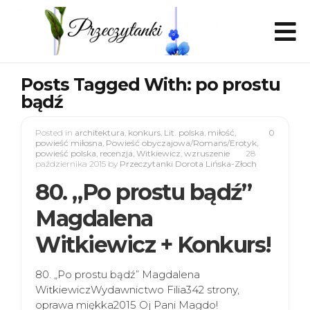
Posts Tagged With: po prostu
bądź
Posted in
architektura
,
konkurs
,
Lit. polska
,
miłość
,
0
powieść miłosna
,
Powieść obyczajowa/Romans/Erotyk
,
powieść polska
,
recenzja
,
Witkiewicz
,
wzruszenie
28
października 2015
by
Przeczytanki Dorota Lińska-Złoch
80. „Po prostu bądź”
Magdalena
Witkiewicz + Konkurs!
80. „Po prostu bądź” Magdalena
WitkiewiczWydawnictwo Filia342 strony,
oprawa miękka2015 Oj Pani Magdo!