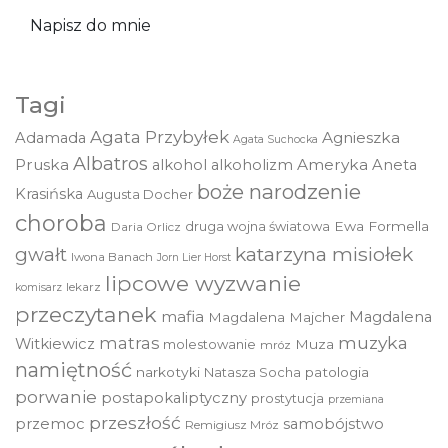
Napisz do mnie
Tagi
Agata Przybyłek
Agnieszka
Adamada
Agata Suchocka
Albatros
Pruska
Ameryka
alkohol
alkoholizm
Aneta
boże narodzenie
Krasińska
Augusta Docher
choroba
druga wojna światowa
Ewa Formella
Daria Orlicz
katarzyna misiołek
gwałt
Iwona Banach
Jorn Lier Horst
lipcowe wyzwanie
lekarz
komisarz
przeczytanek
mafia
Magdalena
Magdalena Majcher
muzyka
matras
Witkiewicz
molestowanie
Muza
mróz
namiętność
narkotyki
Natasza Socha
patologia
porwanie
postapokaliptyczny
prostytucja
przemiana
przeszłość
przemoc
samobójstwo
Remigiusz Mróz