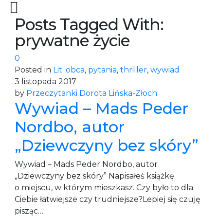
Posts Tagged With:
prywatne życie
0
Posted in
Lit. obca
,
pytania
,
thriller
,
wywiad
3 listopada 2017
by
Przeczytanki Dorota Lińska-Złoch
Wywiad – Mads Peder
Nordbo, autor
„Dziewczyny bez skóry”
Wywiad – Mads Peder Nordbo, autor
„Dziewczyny bez skóry” Napisałeś książkę
o miejscu, w którym mieszkasz. Czy było to dla
Ciebie łatwiejsze czy trudniejsze?Lepiej się czuję
pisząc…