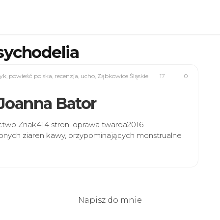
sychodelia
yk
,
powieść polska
,
recenzja
,
ucho
,
Ząbkowice Śląskie
17
0
” Joanna Bator
ictwo Znak414 stron, oprawa twarda2016
szonych ziaren kawy, przypominających monstrualne
Napisz do mnie