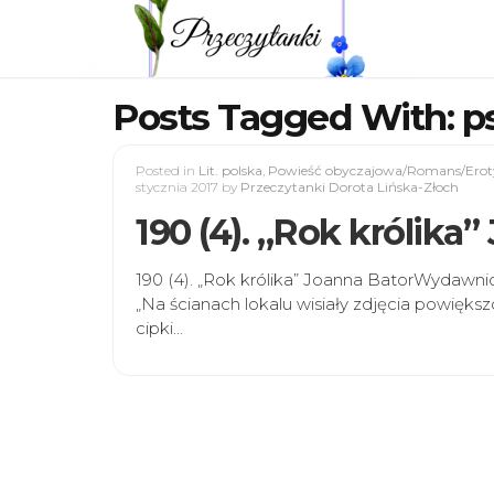
Posts Tagged With: p
Posted in
Lit. polska
,
Powieść obyczajowa/Romans/Erot
stycznia 2017
by
Przeczytanki Dorota Lińska-Złoch
190 (4). „Rok królika
190 (4). „Rok królika” Joanna BatorWydawn
„Na ścianach lokalu wisiały zdjęcia powięk
cipki…