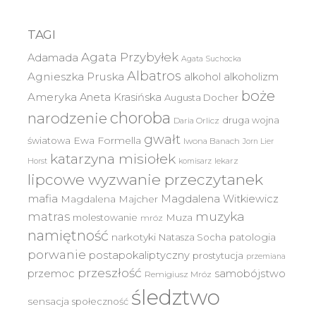
TAGI
Agata Przybyłek
Adamada
Agata Suchocka
Albatros
Agnieszka Pruska
alkohol
alkoholizm
boże
Ameryka
Aneta Krasińska
Augusta Docher
choroba
narodzenie
druga wojna
Daria Orlicz
gwałt
światowa
Ewa Formella
Iwona Banach
Jorn Lier
katarzyna misiołek
lekarz
Horst
komisarz
lipcowe wyzwanie przeczytanek
mafia
Magdalena Witkiewicz
Magdalena Majcher
muzyka
matras
molestowanie
Muza
mróz
namiętność
narkotyki
Natasza Socha
patologia
porwanie
postapokaliptyczny
prostytucja
przemiana
przeszłość
przemoc
samobójstwo
Remigiusz Mróz
śledztwo
sensacja
społeczność