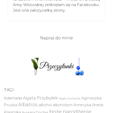
Anny Witowskiej zetknęłam się na Facebooku.
Jest ona założycielką strony…
Napisz do mnie
TAGI
Agata Przybyłek
Agnieszka
Adamada
Agata Suchocka
Albatros
Pruska
Ameryka
alkohol
alkoholizm
Aneta
boże narodzenie
Krasińska
Augusta Docher