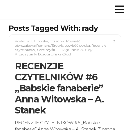
Posts Tagged With: rady
Posted in
Lit. polska
,
poradnik
,
Powieść
0
obyczajowa/Romans/Erotyk
,
powieść polska
,
Recenzje
czytelników
,
złote myśli
12 grudnia 2016
by
Przeczytanki Dorota Lińska-Złoch
RECENZJE
CZYTELNIKÓW #6
„Babskie fanaberie”
Anna Witowska – A.
Stanek
RECENZJE CZYTELNIKÓW #6 „Babskie
fanaberie” Anna Witowska – A. Stanek Z osobą