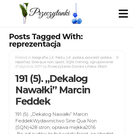
Posts Tagged With:
reprezentacja
Posted in
biografia
,
Lit. faktu
,
Lit. polska
,
powieść polska
,
0
reportaż
,
Sine qua non
,
sport
,
SQN
,
trening
,
zgrupowanie
21 stycznia 2017
by
Przeczytanki Dorota Lińska-Złoch
191 (5). „Dekalog
Nawałki” Marcin
Feddek
191 (5). „Dekalog Nawałki” Marcin
FeddekWydawnictwo Sine Qua Non
(SQN)428 stron, oprawa miękka2016
„Bo od cudów to był <<taki facet, co chodził