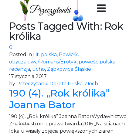
Posts Tagged With: Rok
królika
0
Posted in
Lit. polska
,
Powieść
obyczajowa/Romans/Erotyk
,
powieść polska
,
recenzja
,
ucho
,
Ząbkowice Śląskie
17 stycznia 2017
by
Przeczytanki Dorota Lińska-Złoch
190 (4). „Rok królika”
Joanna Bator
190 (4). „Rok królika” Joanna BatorWydawnictwo
Znak414 stron, oprawa twarda2016 „Na ścianach
lokalu wisiały zdjęcia powiększonych ziaren