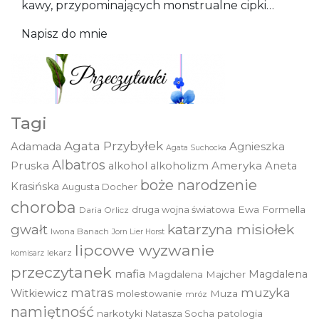
kawy, przypominających monstrualne cipki…
Napisz do mnie
Tagi
Agata Przybyłek
Agnieszka
Adamada
Agata Suchocka
Albatros
Pruska
Ameryka
alkohol
alkoholizm
Aneta
boże narodzenie
Krasińska
Augusta Docher
choroba
druga wojna światowa
Ewa Formella
Daria Orlicz
katarzyna misiołek
gwałt
Iwona Banach
Jorn Lier Horst
lipcowe wyzwanie
lekarz
komisarz
przeczytanek
mafia
Magdalena
Magdalena Majcher
muzyka
matras
Witkiewicz
molestowanie
Muza
mróz
namiętność
narkotyki
Natasza Socha
patologia