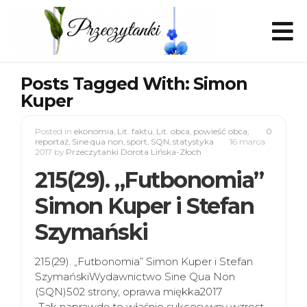
Posts Tagged With: Simon
Kuper
Posted in
ekonomia
,
Lit. faktu
,
Lit. obca
,
powieść obca
,
0
reportaż
,
Sine qua non
,
sport
,
SQN
,
statystyka
16 marca
2017
by
Przeczytanki Dorota Lińska-Złoch
215(29). „Futbonomia”
Simon Kuper i Stefan
Szymański
215(29). „Futbonomia” Simon Kuper i Stefan
SzymańskiWydawnictwo Sine Qua Non
(SQN)502 strony, oprawa miękka2017
„Tak naprawdę to właśnie sukcesywny wzrost